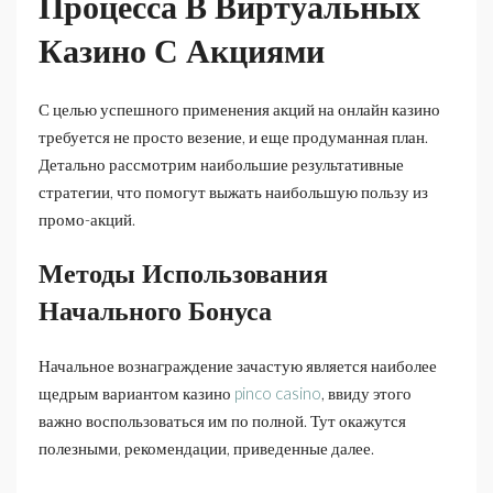
Процесса В Виртуальных
Казино С Акциями
С целью успешного применения акций на онлайн казино
требуется не просто везение, и еще продуманная план.
Детально рассмотрим наибольшие результативные
стратегии, что помогут выжать наибольшую пользу из
промо-акций.
Методы Использования
Начального Бонуса
Начальное вознаграждение зачастую является наиболее
щедрым вариантом казино
pinco casino
, ввиду этого
важно воспользоваться им по полной. Тут окажутся
полезными, рекомендации, приведенные далее.