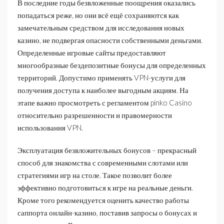
В последние годы безвложенные поощрения оказались
попадаться реже, но они всё ещё сохраняются как
замечательным средством для исследования новых
казино, не подвергая опасности собственными деньгами.
Определенные игровые сайты предоставляют
многообразные бездепозитные бонусы для определенных
территорий. Допустимо применять VPN-услуги для
получения доступа к наиболее выгодным акциям. На
этапе важно просмотреть с регламентом pinko Casino
относительно разрешенности и правомерности
использования VPN.
Эксплуатация безвложительных бонусов – прекрасный
способ для знакомства с современными слотами или
стратегиями игр на столе. Такое позволит более
эффективно подготовиться к игре на реальные деньги.
Кроме того рекомендуется оценить качество работы
саппорта онлайн-казино, поставив запросы о бонусах и