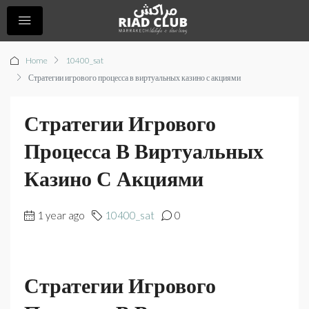
Home
10400_sat
Стратегии игрового процесса в виртуальных казино с акциями
Стратегии Игрового
Процесса В Виртуальных
Казино С Акциями
1 year ago
10400_sat
0
Стратегии Игрового