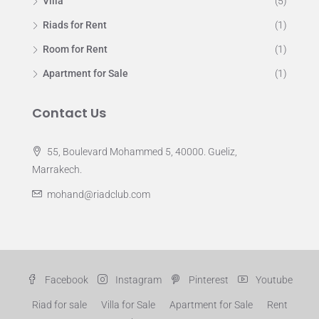
Villa
(5)
Riads for Rent
(1)
Room for Rent
(1)
Apartment for Sale
(1)
Contact Us
55, Boulevard Mohammed 5, 40000. Gueliz,
Marrakech.
mohand@riadclub.com
Facebook
Instagram
Pinterest
Youtube
Riad for sale
Villa for Sale
Apartment for Sale
Rent