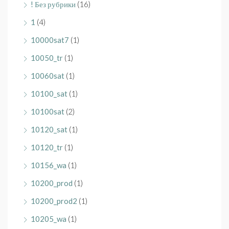
! Без рубрики
(16)
1
(4)
10000sat7
(1)
10050_tr
(1)
10060sat
(1)
10100_sat
(1)
10100sat
(2)
10120_sat
(1)
10120_tr
(1)
10156_wa
(1)
10200_prod
(1)
10200_prod2
(1)
10205_wa
(1)