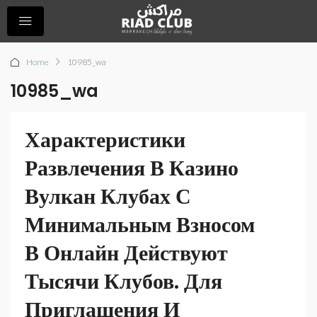
Home
10985_wa
10985_wa
Характеристики
Развлечения В Казино
Вулкан Клубах С
Минимальным Взносом
В Онлайн Действуют
Тысячи Клубов. Для
Приглашения И