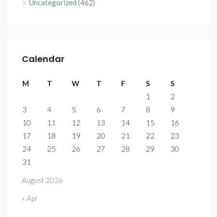
Uncategorized
(462)
Calendar
M
T
W
T
F
S
S
1
2
3
4
5
6
7
8
9
10
11
12
13
14
15
16
17
18
19
20
21
22
23
24
25
26
27
28
29
30
31
August 2026
« Apr