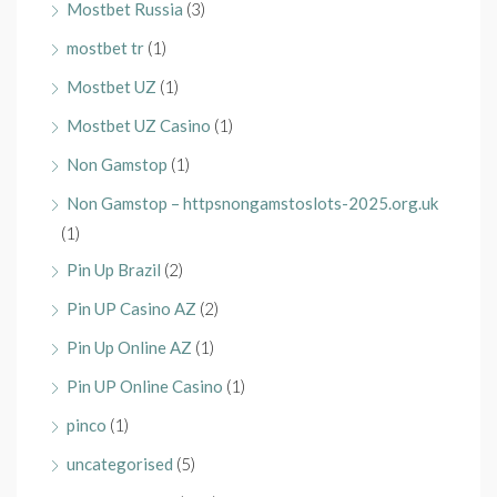
Mostbet Russia
(3)
mostbet tr
(1)
Mostbet UZ
(1)
Mostbet UZ Casino
(1)
Non Gamstop
(1)
Non Gamstop – httpsnongamstoslots-2025.org.uk
(1)
Pin Up Brazil
(2)
Pin UP Casino AZ
(2)
Pin Up Online AZ
(1)
Pin UP Online Casino
(1)
pinco
(1)
uncategorised
(5)