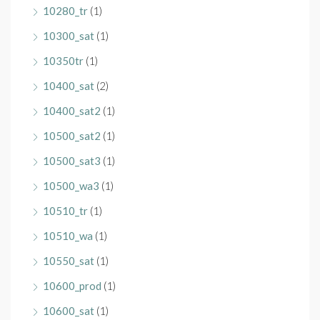
10280_tr
(1)
10300_sat
(1)
10350tr
(1)
10400_sat
(2)
10400_sat2
(1)
10500_sat2
(1)
10500_sat3
(1)
10500_wa3
(1)
10510_tr
(1)
10510_wa
(1)
10550_sat
(1)
10600_prod
(1)
10600_sat
(1)