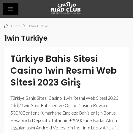
Home
1win Turkiye
1win Turkiye
Türkiye Bahis Sitesi
Casino 1win Resmi Web
Sitesi 2023 Gi̇ri̇ş
Türkiye Bahis Sitesi Casino 1win Resmi Web Sitesi 2023
Gi̇ri̇ş"1win Spor Bahisleri Ve Online Casino Reward
500%ContentKumarhane Empieza Bahisler Için Bonus
Hesabında Depozito Tutarının +%500'üne Kadar AlınIn
Uygulamasını Android Ve Ios Için IndirinIn Lucky Aircraft