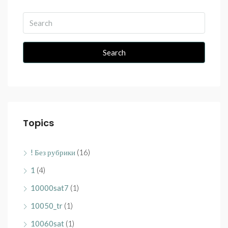
Search
Topics
! Без рубрики
(16)
1
(4)
10000sat7
(1)
10050_tr
(1)
10060sat
(1)