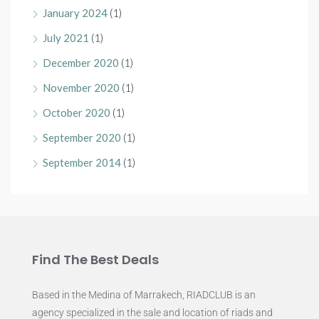
January 2024
(1)
July 2021
(1)
December 2020
(1)
November 2020
(1)
October 2020
(1)
September 2020
(1)
September 2014
(1)
Find The Best Deals
Based in the Medina of Marrakech, RIADCLUB is an
agency specialized in the sale and location of riads and