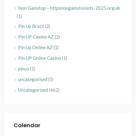
Non Gamstop – httpsnongamstoslots-2025.org.uk
(1)
Pin Up Brazil
(2)
Pin UP Casino AZ
(2)
Pin Up Online AZ
(1)
Pin UP Online Casino
(1)
pinco
(1)
uncategorised
(5)
Uncategorized
(462)
Calendar