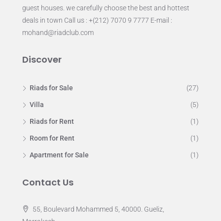
guest houses. we carefully choose the best and hottest
deals in town Call us : +(212) 7070 9 7777 E-mail :
mohand@riadclub.com
Discover
Riads for Sale
(27)
Villa
(5)
Riads for Rent
(1)
Room for Rent
(1)
Apartment for Sale
(1)
Contact Us
55, Boulevard Mohammed 5, 40000. Gueliz,