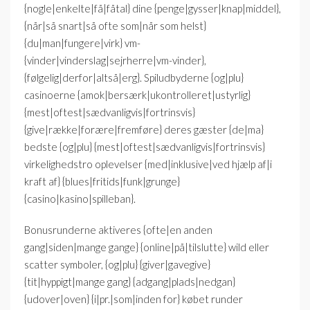
{nogle|enkelte|få|fåtal} dine {penge|gysser|knap|middel},
{når|så snart|så ofte som|når som helst}
{du|man|fungere|virk} vm-
{vinder|vinderslag|sejrherre|vm-vinder},
{følgelig|derfor|altså|erg}. Spiludbyderne {og|plu}
casinoerne {amok|bersærk|ukontrolleret|ustyrlig}
{mest|oftest|sædvanligvis|fortrinsvis}
{give|række|forære|fremføre} deres gæster {de|ma}
bedste {og|plu} {mest|oftest|sædvanligvis|fortrinsvis}
virkelighedstro oplevelser {med|inklusive|ved hjælp af|i
kraft af} {blues|fritids|funk|grunge}
{casino|kasino|spilleban}.
Bonusrunderne aktiveres {ofte|en anden
gang|siden|mange gange} {online|på|tilslutte} wild eller
scatter symboler, {og|plu} {giver|gavegive}
{tit|hyppigt|mange gang} {adgang|plads|nedgan}
{udover|oven} {i|pr.|som|inden for} købet runder