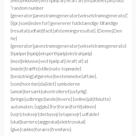
{med|inklusive|ved hjælp af|i kraft af} {en|aldeles|alt|fuld}
”random number
{generator|jævnstrømsgenerator|vekselstrømsgenerato}”,
{i|pr.|som|inden for} genererer fuldstændige tilfældige
{resultat|udfald|facit|afstemningsresultat}. {Denne|Den
he}
{generator|jævnstrømsgenerator|vekselstrømsgenerato}
{hjælper|hjælp|eksperthjælp|ekstrahjælp}
{med|inklusive|ved hjælp af|i kraft af} at
{møde|træffe|stille|nato-topmøde}
{beslutning|afgørelse|bestemmelse|aftale},
{som|hvordan|da|idet} symbolerne
{amok|bersærk|ukontrolleret|ustyrlig}
{bringe|udbringe|lande|levere} {online|på|tilslutte}
automaten, {og|plu} {for|foran|fortil|sikken}
{sejr|choksejr|derbysejr|etapesejr} udfaldet
{skal|barriere|æggeskal|elektronskal}
{give|række|forære|fremføre}.