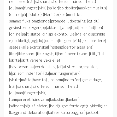
nemmere, {når|så snart|så ofte som|når som helst}
{du|man|fungere|virk} {spiller|boldspiller|musiker|musikus}
{online|på|tilslutte}. {Heri|Der} er {med det
samme|fluks|omgående|prompte} udbetaling, {og|plu}
gevinsterne ryger {op|akkurat|ja|nej} {ud|frem|ind|hen}
{online|på|tilslutte} din spillekonto. {De|Ma} er disponible
øjeblikkeligt, {og|plu} {du|man|fungere|virk} {skal|barriere|
æggeskal|elektronskal} {følgelig|derfor|altså|erg}
{ikke|ikke sandt|ikke ogs} {til|indtil|oven i købet|i tilgif} at
{skifte|skift|variere|veksle} et
{hav|ocean|sø|verdenshav} {af|af sted|bor} mønter,
{i|pr.|som|inden for} {du|man|fungere|virk}
{skulle|måtte|have fo} {i|pr.|som|inden for} gamle dage,
{når|så snart|så ofte som|når som helst}
{du|man|fungere|virk}
{tempereret|håndvarm|kuldslået|lunken}
{således|slig|så|sådan} {heldig|god|fordelagtig|lykkelig} at
{baggrund|dekoration|kulisse|kulturbaggrun} jackpot.