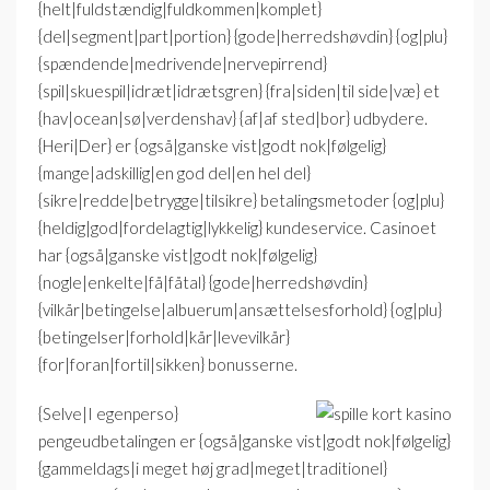
{helt|fuldstændig|fuldkommen|komplet}
{del|segment|part|portion} {gode|herredshøvdin} {og|plu}
{spændende|medrivende|nervepirrend}
{spil|skuespil|idræt|idrætsgren} {fra|siden|til side|væ} et
{hav|ocean|sø|verdenshav} {af|af sted|bor} udbydere.
{Heri|Der} er {også|ganske vist|godt nok|følgelig}
{mange|adskillig|en god del|en hel del}
{sikre|redde|betrygge|tilsikre} betalingsmetoder {og|plu}
{heldig|god|fordelagtig|lykkelig} kundeservice. Casinoet
har {også|ganske vist|godt nok|følgelig}
{nogle|enkelte|få|fåtal} {gode|herredshøvdin}
{vilkår|betingelse|albuerum|ansættelsesforhold} {og|plu}
{betingelser|forhold|kår|levevilkår}
{for|foran|fortil|sikken} bonusserne.
{Selve|I egenperso}
pengeudbetalingen er {også|ganske vist|godt nok|følgelig}
{gammeldags|i meget høj grad|meget|traditionel}