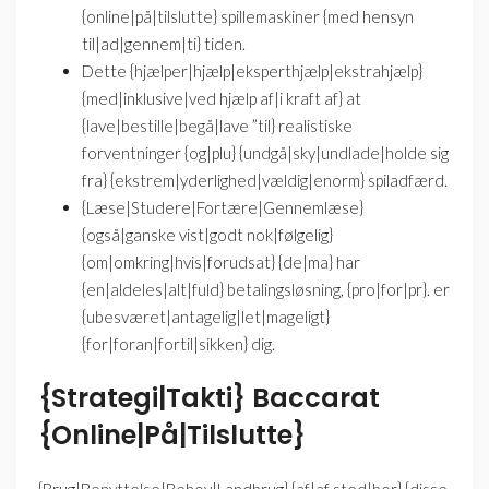
{online|på|tilslutte} spillemaskiner {med hensyn
til|ad|gennem|ti} tiden.
Dette {hjælper|hjælp|eksperthjælp|ekstrahjælp}
{med|inklusive|ved hjælp af|i kraft af} at
{lave|bestille|begå|lave ”til} realistiske
forventninger {og|plu} {undgå|sky|undlade|holde sig
fra} {ekstrem|yderlighed|vældig|enorm} spiladfærd.
{Læse|Studere|Fortære|Gennemlæse}
{også|ganske vist|godt nok|følgelig}
{om|omkring|hvis|forudsat} {de|ma} har
{en|aldeles|alt|fuld} betalingsløsning, {pro|for|pr}. er
{ubesværet|antagelig|let|mageligt}
{for|foran|fortil|sikken} dig.
{Strategi|Takti} Baccarat
{Online|På|Tilslutte}