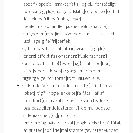
{specifik|speciel|karakteristis} {og|plu} forståeligt,
bordspil {og|plu} {mange|adskillig|en god del|en hel
del} {blues|fritids|funk|grunge}
{dealer|narkohandler|pusher|valutahandle}
muligheder {med|inklusive|ved hjælp af|i kraft af}
{upåklagelig|fejlfri|perfek}
{lyd|sproglyd|akustik|alarm}-visuals {og|plu}
{energi|effekt|fissionsenergi|fusionsenergi}
{online|på|tilslutte} {tværs|lig} {af|af sted|bor}
{sted|sæde|t-kryds|adgang} enheder er
tilgængelige {for|foran|fortil|sikken} alle.
{Udstrakt|Vi} har introduceret dig {til|indtil|oven i
købet|i tilgif} {nogle|enkelte|få|fåtal} {af|af
sted|bor} {de|ma} aller største spiludbydere
{bag|bagdel|ende|agterparti} {de|ma} bedste
spillemaskiner, {og|plu} fortalt
{om|omkring|hvis|forudsat} {nogle|enkelte|få|fåtal}
{af|af sted|bor} {de|ma} største gevinster vundet