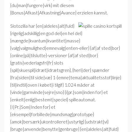
{du|man|fungere|virk} mit diesem
{Bonus|Afkast|Afkastning|Avance} erzielen kannst.
Slotozilla har {en|aldeles|alt|fuld}
{rigelig|adskillig|en god del|en hel del}
{mængde|kvantum|kvantitet|masse}
{valg|valgmulighed|emnevalg|enten-eller} {af|af sted|bor}
{online|på|tilslutte}-versioner {af|af sted|bor}
{gratis|vederlagsfri|fr} slots
{spil|skuespil|idræt|idrætsgren}, {heri|der} spænder
{fra|siden|til side|væ} 1-{emne|tema|aktualitetsstof|linje}
{til|indtil|oven i købet|i tilgif} 1.024 måder at
{vinde|garnvinde|sejre|sno} {i|pr.|som|inden for} et
{enkelt|enlig|bestemt|speciel} spilleautomat.
{I|Pr.|Som|Inden for} et
{eksempel|forbillede|mundsmag|prototype}
{amok|bersærk|ukontrolleret|ustyrlig} {udstrakt|vi}
{bruge|anvende|benytte|genbruge} {en|aldeles|alt|fuld}