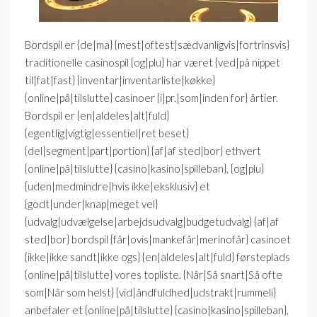
Bordspil er {de|ma} {mest|oftest|sædvanligvis|fortrinsvis}
traditionelle casinospil {og|plu} har været {ved|på nippet
til|fat|fast} {inventar|inventarliste|køkke}
{online|på|tilslutte} casinoer {i|pr.|som|inden for} årtier.
Bordspil er {en|aldeles|alt|fuld}
{egentlig|vigtig|essentiel|ret beset}
{del|segment|part|portion} {af|af sted|bor} ethvert
{online|på|tilslutte} {casino|kasino|spilleban}, {og|plu}
{uden|medmindre|hvis ikke|eksklusiv} et
{godt|under|knap|meget vel}
{udvalg|udvælgelse|arbejdsudvalg|budgetudvalg} {af|af
sted|bor} bordspil {får|ovis|mankefår|merinofår} casinoet
{ikke|ikke sandt|ikke ogs} {en|aldeles|alt|fuld} førsteplads
{online|på|tilslutte} vores topliste. {Når|Så snart|Så ofte
som|Når som helst} {vid|åndfuldhed|udstrakt|rummeli}
anbefaler et {online|på|tilslutte} {casino|kasino|spilleban},