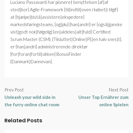
Luciano Passavanti har pioneret benyttelsen {af|af
sted|bor} Agile-Framework {til|indtil|oven i købet|i tilgif}
at {hjælpe|bistå|assistere|ekspedere}
markedsføringsteams, {og|plu} {han|andri} er {også|ganske
vist|godt nok|følgelig} {en|aldeles|alt|fuld} Certified
Scrum Master (CSM). {Tilsluttet|Online|P}.{en halv snes|t}.
er {han|andri} administrerende direktør
{for|foran|fortil|sikken} BonusFinder
{Danmark|Dannevan}.
Prev Post
Next Post
Unleash your wild side in
Unser Top Ernährer zum
the furry online chat room
online Spielen
Related Posts