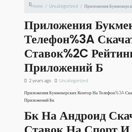
Home
Uncategorized
Приложения Букмекерск
Приложения Букмек
Телефон%3A Скача
Ставок%2C Рейтин
Приложений Б
2 years ago
Uncategorized
Приложения Букмекерских Контор На Телефон%3A Ска
Приложений Бк
Бк На Андроид Ска
Ставок На Спорт И