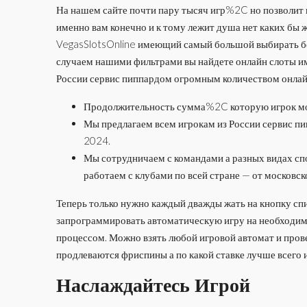
На нашем сайте почти пару тысяч игр%2C но позволит в
именно вам конечно и к тому лежит душа нет каких бы 
VegasSlotsOnline имеющий самый большой выбирать б
случаем нашими фильтрами вы найдете онлайн слоты и
России сервис пиппардом огромным количеством онлай
Продолжительность сумма%2C которую игрок мо
Мы предлагаем всем игрокам из России сервис п
2024.
Мы сотрудничаем с командами а разных видах сп
работаем с клубами по всей стране — от московск
Теперь только нужно каждый дважды жать на кнопку сп
запрограммировать автоматическую игру на необходимо
процессом. Можно взять любой игровой автомат и про
продлеваются фриспины а по какой ставке лучше всего 
Наслаждайтесь Игрой