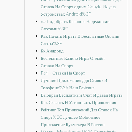
Ставок На Спорт одним Google Play на
Устройствах Android%3F
же Подобрать Казино с Надежными
Слотами%3F”
Как Начать Играть В Бесплатные Онлайн
Слоты%3F
Бк Андроид
Бесплатные Казино Игры Онлайн
Ставки На Спорт
Pari – Ставки На Спор‪т‬
Лучшие Приложения ддя Ставок В
Телефоне%3A Наш Рейтинг
Выбирай Бесплатный Слот И давай Играть
Как Скачать И Установить Приложения
Рейтинг Топ Приложений Для Ставок На
Спорт%2C лучшее Мобильное
Приложение Букмекера В России
Место – Marathonbet%3A Достойный