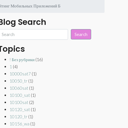
йтинг Мобильных Приложений Б
Blog Search
Search
Topics
! Без рубрики
(16)
1
(4)
10000sat7
(1)
10050_tr
(1)
10060sat
(1)
10100_sat
(1)
10100sat
(2)
10120_sat
(1)
10120_tr
(1)
10156_wa
(1)