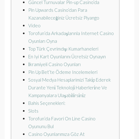
Güncel Turnuvalar Pin-up Casino’da
Pin Upwards Casino’dan Para
Kazanabileceğiniz Ücretsiz Piyango
Video
Torofun’da Arkadaşlarınla Internet Casino
Oyunları Oyna
Top Türk Çevrimdışı Kumarhaneleri
En Iyi Kart Oyunlarını Ücretsiz Oynayın
İkramiyeli Casino Oyunları
Pin Up Bet’te Ödeme Incelemeleri
Sosyal Medya Hesaplarimizi Taki̇p Ederek
Durante Yeni̇ Teknoloji̇ Haberleri̇ne Ve
Kampanyalara Ulaşabi̇li̇rsi̇ni̇z
Bahis Seçenekleri:
Slots
Torofun’da Favori On Line Casino
Oyununu Bul
Casino Oyunlarımıza Göz At