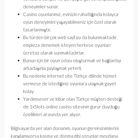
deneyimler sunar.
Casino oyunlarımız, evinizin rahatlığında kolayca
oyun deneyimini yaşayabilmeniz için özel olarak
tasarlanmıştır.
Bu türden birçok web sayfası da bulunmaktadır
empieza denemek isteyen herkese oyunları
ücretsiz olarak sunmaktadırlar.
Bunun için bir oyun odası oluşturmak ve bağlantıyı
arkadaşınla paylaşmak yeterli.
Bu nedenle internet site Türkçe dilinde hizmet
vermese de istediğiniz oyunlara ulaşmak gayet
kolay.
Yardımsever ve kibar olan Türkçe müşteri desteği
de 1xSlots online casino sitesinin gurur duyduğu
özellikleri arasında yer alıyor.
Bilgisayarda yer alan donanım, oyunun gereksinimlerini
karşılamıyorsa kasma ve donma gibi sorunlar meydana