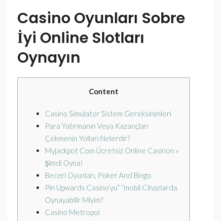
Casino Oyunları Sobre
İyi Online Slotları
Oynayın
Content
Casino Simulator Sistem Gereksinimleri
Para Yatırmanın Veya Kazançları
Çekmenin Yolları Nelerdir?
Myjackpot Com Ücretsiz Online Casinon »
Şimdi Oyna!
Beceri Oyunları, Poker And Bingo
Pin Upwards Casino’yu” “mobil Cihazlarda
Oynayabilir Miyim?
Casino Metropol