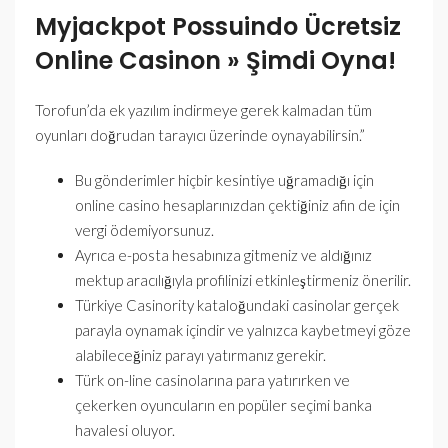
Myjackpot Possuindo Ücretsiz
Online Casinon » Şimdi Oyna!
Torofun’da ek yazılım indirmeye gerek kalmadan tüm
oyunları doğrudan tarayıcı üzerinde oynayabilirsin.”
Bu gönderimler hiçbir kesintiye uğramadığı için
online casino hesaplarınızdan çektiğiniz afin de için
vergi ödemiyorsunuz.
Ayrıca e-posta hesabınıza gitmeniz ve aldığınız
mektup aracılığıyla profilinizi etkinleştirmeniz önerilir.
Türkiye Casinority kataloğundaki casinolar gerçek
parayla oynamak içindir ve yalnızca kaybetmeyi göze
alabileceğiniz parayı yatırmanız gerekir.
Türk on-line casinolarına para yatırırken ve
çekerken oyuncuların en popüler seçimi banka
havalesi oluyor.