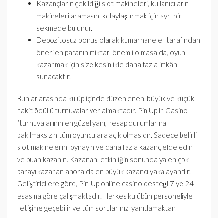
Kazançların çekildiği slot makineleri, kullanıcıların
makineleri aramasını kolaylaştırmak için ayrı bir
sekmede bulunur.
Depozitosuz bonus olarak kumarhaneler tarafından
önerilen paranın miktarı önemli olmasa da, oyun
kazanmak için size kesinlikle daha fazla imkân
sunacaktır.
Bunlar arasında kulüp içinde düzenlenen, büyük ve küçük
nakit ödüllü turnuvalar yer almaktadır. Pin Up in Casino”
“turnuvalarının en güzel yanı, hesap durumlarına
bakılmaksızın tüm oyunculara açık olmasıdır. Sadece belirli
slot makinelerini oynayın ve daha fazla kazanç elde edin
ve puan kazanın. Kazanan, etkinliğin sonunda ya en çok
parayı kazanan ahora da en büyük kazancı yakalayandır.
Geliştiricilere göre, Pin-Up online casino desteği 7’ye 24
esasına göre çalışmaktadır. Herkes kulübün personeliyle
iletişime geçebilir ve tüm sorularınızı yanıtlamaktan