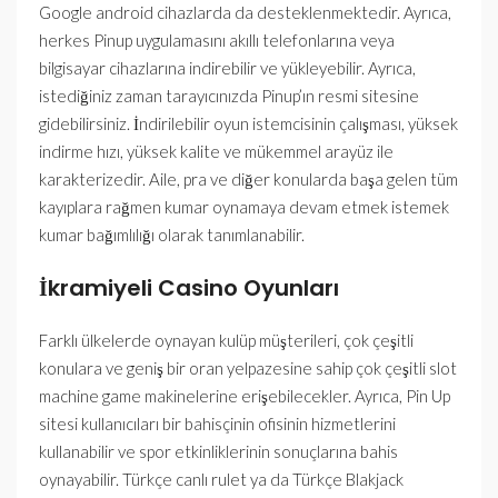
Google android cihazlarda da desteklenmektedir. Ayrıca,
herkes Pinup uygulamasını akıllı telefonlarına veya
bilgisayar cihazlarına indirebilir ve yükleyebilir. Ayrıca,
istediğiniz zaman tarayıcınızda Pinup’ın resmi sitesine
gidebilirsiniz. İndirilebilir oyun istemcisinin çalışması, yüksek
indirme hızı, yüksek kalite ve mükemmel arayüz ile
karakterizedir. Aile, pra ve diğer konularda başa gelen tüm
kayıplara rağmen kumar oynamaya devam etmek istemek
kumar bağımlılığı olarak tanımlanabilir.
İkramiyeli Casino Oyunları
Farklı ülkelerde oynayan kulüp müşterileri, çok çeşitli
konulara ve geniş bir oran yelpazesine sahip çok çeşitli slot
machine game makinelerine erişebilecekler. Ayrıca, Pin Up
sitesi kullanıcıları bir bahisçinin ofisinin hizmetlerini
kullanabilir ve spor etkinliklerinin sonuçlarına bahis
oynayabilir. Türkçe canlı rulet ya da Türkçe Blakjack