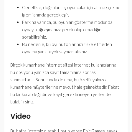
Genellikle, doğrulanmış oyuncular için afin de çekme
işlemi anında gerçekleşir.
Farkına varınca, bu oyunları gösterme modunda
oynayıp uğraşmanıza gerek olup olmadığını
sorabilirsiniz.
Bu nedenle, bu oyunu fonlarınızı riske etmeden
oynama şansını yok saymamalısınız.
Birçok kumarhane internet sitesi internet kullanıcılarına
bu opsiyonu yalnızca kayıt tamamlama sonrası
sunmaktadır. Sonucunda de uma, bu özellik yalnızca
kumarhane müşterilerine mevcut hale gelmektedir. Fakat
bu bir kural değildir ve kayıt gerektirmeyen yerler de
bulabilirsiniz.
Video
Bu hafta ücretsiz olarak 1 oyun veren Epic Games, savaş