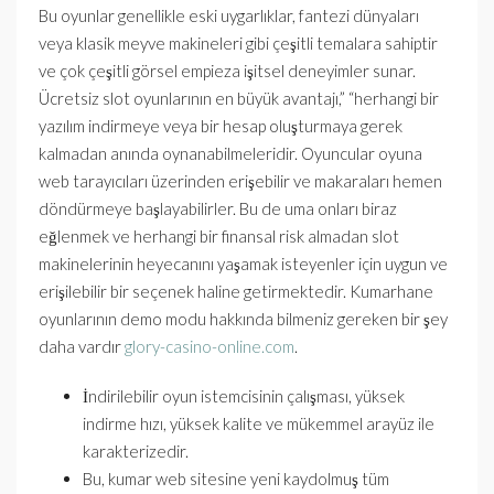
Bu oyunlar genellikle eski uygarlıklar, fantezi dünyaları
veya klasik meyve makineleri gibi çeşitli temalara sahiptir
ve çok çeşitli görsel empieza işitsel deneyimler sunar.
Ücretsiz slot oyunlarının en büyük avantajı,” “herhangi bir
yazılım indirmeye veya bir hesap oluşturmaya gerek
kalmadan anında oynanabilmeleridir. Oyuncular oyuna
web tarayıcıları üzerinden erişebilir ve makaraları hemen
döndürmeye başlayabilirler. Bu de uma onları biraz
eğlenmek ve herhangi bir finansal risk almadan slot
makinelerinin heyecanını yaşamak isteyenler için uygun ve
erişilebilir bir seçenek haline getirmektedir. Kumarhane
oyunlarının demo modu hakkında bilmeniz gereken bir şey
daha vardır
glory-casino-online.com
.
İndirilebilir oyun istemcisinin çalışması, yüksek
indirme hızı, yüksek kalite ve mükemmel arayüz ile
karakterizedir.
Bu, kumar web sitesine yeni kaydolmuş tüm