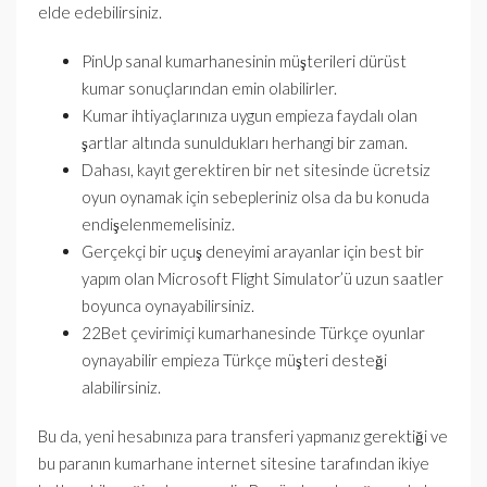
elde edebilirsiniz.
PinUp sanal kumarhanesinin müşterileri dürüst
kumar sonuçlarından emin olabilirler.
Kumar ihtiyaçlarınıza uygun empieza faydalı olan
şartlar altında sunuldukları herhangi bir zaman.
Dahası, kayıt gerektiren bir net sitesinde ücretsiz
oyun oynamak için sebepleriniz olsa da bu konuda
endişelenmemelisiniz.
Gerçekçi bir uçuş deneyimi arayanlar için best bir
yapım olan Microsoft Flight Simulator’ü uzun saatler
boyunca oynayabilirsiniz.
22Bet çevirimiçi kumarhanesinde Türkçe oyunlar
oynayabilir empieza Türkçe müşteri desteği
alabilirsiniz.
Bu da, yeni hesabınıza para transferi yapmanız gerektiği ve
bu paranın kumarhane internet sitesine tarafından ikiye