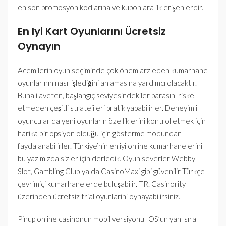
en son promosyon kodlarına ve kuponlara ilk erişenlerdir.
En Iyi Kart Oyunlarını Ücretsiz
Oynayın
Acemilerin oyun seçiminde çok önem arz eden kumarhane
oyunlarının nasıl işlediğini anlamasına yardımcı olacaktır.
Buna ilaveten, başlangıç seviyesindekiler parasını riske
etmeden çeşitli stratejileri pratik yapabilirler. Deneyimli
oyuncular da yeni oyunların özelliklerini kontrol etmek için
harika bir opsiyon olduğu için gösterme modundan
faydalanabilirler. Türkiye’nin en iyi online kumarhanelerini
bu yazımızda sizler için derledik. Oyun severler Webby
Slot, Gambling Club ya da CasinoMaxi gibi güvenilir Türkçe
çevrimiçi kumarhanelerde buluşabilir. TR. Casinority
üzerinden ücretsiz trial oyunlarini oynayabilirsiniz.
Pinup online casinonun mobil versiyonu IOS’un yanı sıra