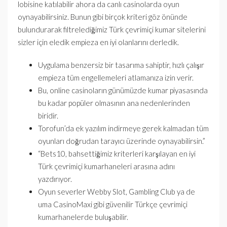
lobisine katılabilir ahora da canlı casinolarda oyun
oynayabilirsiniz. Bunun gibi birçok kriteri göz önünde
bulundurarak filtrelediğimiz Türk çevrimiçi kumar sitelerini
sizler için eledik empieza en iyi olanlarını derledik.
Uygulama benzersiz bir tasarıma sahiptir, hızlı çalışır
empieza tüm engellemeleri atlamanıza izin verir.
Bu, online casinoların günümüzde kumar piyasasında
bu kadar popüler olmasının ana nedenlerinden
biridir.
Torofun’da ek yazılım indirmeye gerek kalmadan tüm
oyunları doğrudan tarayıcı üzerinde oynayabilirsin.”
“Bets10, bahsettiğimiz kriterleri karşılayan en iyi
Türk çevrimiçi kumarhaneleri arasına adını
yazdırıyor.
Oyun severler Webby Slot, Gambling Club ya de
uma CasinoMaxi gibi güvenilir Türkçe çevrimiçi
kumarhanelerde buluşabilir.