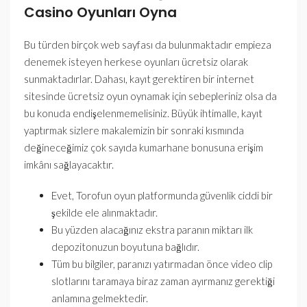
Casino Oyunları Oyna
Bu türden birçok web sayfası da bulunmaktadır empieza
denemek isteyen herkese oyunları ücretsiz olarak
sunmaktadırlar. Dahası, kayıt gerektiren bir internet
sitesinde ücretsiz oyun oynamak için sebepleriniz olsa da
bu konuda endişelenmemelisiniz. Büyük ihtimalle, kayıt
yaptırmak sizlere makalemizin bir sonraki kısmında
değineceğimiz çok sayıda kumarhane bonusuna erişim
imkânı sağlayacaktır.
Evet, Torofun oyun platformunda güvenlik ciddi bir
şekilde ele alınmaktadır.
Bu yüzden alacağınız ekstra paranın miktarı ilk
depozitonuzun boyutuna bağlıdır.
Tüm bu bilgiler, paranızı yatırmadan önce video clip
slotlarını taramaya biraz zaman ayırmanız gerektiği
anlamına gelmektedir.