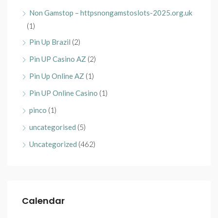
Non Gamstop – httpsnongamstoslots-2025.org.uk
(1)
Pin Up Brazil
(2)
Pin UP Casino AZ
(2)
Pin Up Online AZ
(1)
Pin UP Online Casino
(1)
pinco
(1)
uncategorised
(5)
Uncategorized
(462)
Calendar