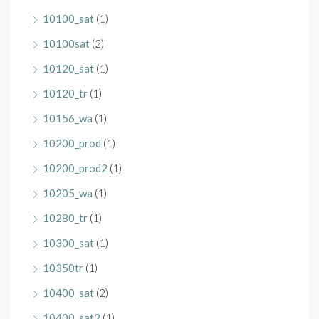
10100_sat
(1)
10100sat
(2)
10120_sat
(1)
10120_tr
(1)
10156_wa
(1)
10200_prod
(1)
10200_prod2
(1)
10205_wa
(1)
10280_tr
(1)
10300_sat
(1)
10350tr
(1)
10400_sat
(2)
10400_sat2
(1)