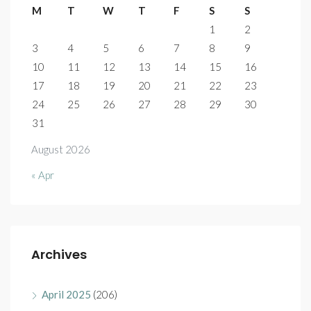
M
T
W
T
F
S
S
1
2
3
4
5
6
7
8
9
10
11
12
13
14
15
16
17
18
19
20
21
22
23
24
25
26
27
28
29
30
31
August 2026
« Apr
Archives
April 2025
(206)