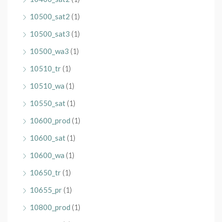
10500_sat2
(1)
10500_sat3
(1)
10500_wa3
(1)
10510_tr
(1)
10510_wa
(1)
10550_sat
(1)
10600_prod
(1)
10600_sat
(1)
10600_wa
(1)
10650_tr
(1)
10655_pr
(1)
10800_prod
(1)