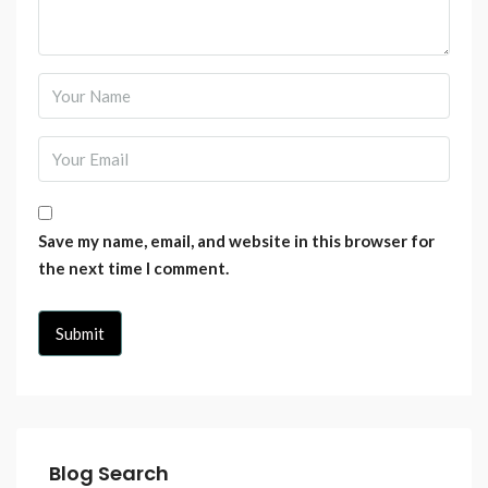
Save my name, email, and website in this browser for
the next time I comment.
Blog Search