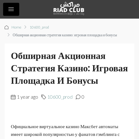
Home
10600_prod
Обширная акционная стратегия казино: игровая площадка и бонусы
Обширная Акционная
Стратегия Казино: Игровая
Площадка И Бонусы
1 year ago
10600_prod
0
Официальное виртуальное казино Максбет автоматы
имеет широкой популярностью у фанатов гэмблинга с