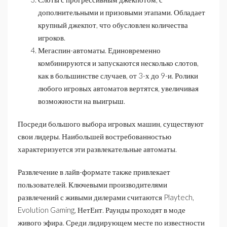
дополнительными и призовыми этапами. Обладает
крупный джекпот, что обусловлен количества
игроков.
Мегаспин-автоматы. Единовременно
комбинируются и запускаются несколько слотов,
как в большинстве случаев, от 3-х до 9-и. Ролики
любого игровых автоматов вертятся, увеличивая
возможности на выигрыш.
Посреди большого выбора игровых машин, существуют
свои лидеры. Наибольшей востребованностью
характеризуется эти развлекательные автоматы.
Развлечение в лайв-формате также привлекает
пользователей. Ключевыми производителями
развлечений с живыми дилерами считаются Playtech,
Evolution Gaming, НетЕнт. Раунды проходят в моде
живого эфира. Среди лидирующем месте по известности