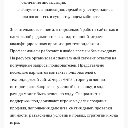
окончания инсталляции.
Запустите аппликацию, сделайте учетную запись
или логиньтесь в существующем кабинете.
Значительное влияние для нормальной работы сайта, как в
настольной редакции так и в смартфонной, играет
квалифицированная организация техподдержки.
Профессионалы работают в любое время и без выходных.
На ресурсе организован специальный сегмент ответов на
популярные запросы пользователей. Представлено
несколько вариантов контакта пользователей с
техподдержкой сайта: через e-mail, горячую линию,
интернет-чат. Запрос, озвученный по звонку, в ходе
раунда может быть решен по ходу. Специалисты
поддержки поддерживают игроков в делах создания
профиля, пополнения депозита, снятия денег, проверки
личности, разъяснения условий и правил, стратегии и хода
игры.