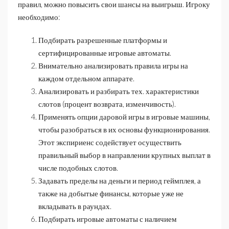
правил, можно повысить свои шансы на выигрыш. Игроку
необходимо:
Подбирать разрешенные платформы и
сертифицированные игровые автоматы.
Внимательно анализировать правила игры на
каждом отдельном аппарате.
Анализировать и разбирать тех. характеристики
слотов (процент возврата, изменчивость).
Применять опции даровой игры в игровые машины,
чтобы разобраться в их основы функционирования.
Этот экспириенс содействует осуществить
правильный выбор в направлении крупных выплат в
числе подобных слотов.
Задавать пределы на деньги и период геймплея, а
также на добытые финансы, которые уже не
вкладывать в раундах.
Подбирать игровые автоматы с наличием