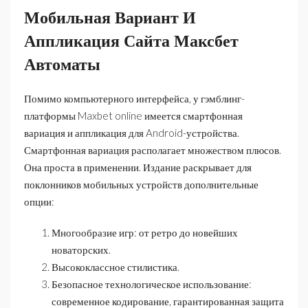
Мобильная Вариант И
Аппликация Сайта Максбет
Автоматы
Помимо компьютерного интерфейса, у гэмблинг-
платформы Maxbet online имеется смартфонная
вариация и аппликация для Android-устройства.
Смартфонная вариация располагает множеством плюсов.
Она проста в применении. Издание раскрывает для
поклонников мобильных устройств дополнительные
опции:
Многообразие игр: от ретро до новейших
новаторских.
Высококлассное стилистика.
Безопасное технологическое использование:
современное кодирование, гарантированная защита