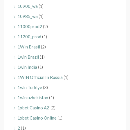
10900_wa
(1)
10985_wa
(1)
11000prod2
(2)
11200_prod
(1)
1Win Brasil
(2)
1win Brazil
(1)
1win India
(1)
1WIN Official In Russia
(1)
1win Turkiye
(3)
1win uzbekistan
(1)
1xbet Casino AZ
(2)
1xbet Casino Online
(1)
2
(1)