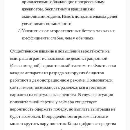
привилегиями, обладающие прогрессивным
джекпотом, бесплатными вращениями,
акционными кодами. Иметь дополнительных денег
увеличивает возможности.
Уклоняться от второстепенных беттов, так как их
коэффициенты слабее, чем у обычных.
Существенное влияние в повышении вероятности на
выигрыш играет использование демонстрационной
(безвозмездной) варианта онлайн-автомата. Фактически
каждые аппараты из разряда одноруких бандитов
работают в демонстрационном режиме. Пользователи
сайта имеют возможность развлекаться в тестовые
варианты на виртуальные средства. В случае ситуации
положительной партии, у геймера существует
вероятность одержать победу, но выплата выигрыша не
будет возможен. В определённом игровом автомате
можно крутить пару попыток. Когда цифровые средства