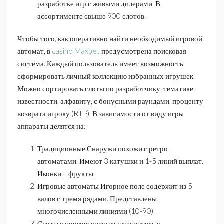
разработке игр с живыми дилерами. В
ассортименте свыше 900 слотов.
Чтобы того, как оперативно найти необходимый игровой
автомат, в
casino Maxbet
предусмотрена поисковая
система. Каждый пользователь имеет возможность
сформировать личный коллекцию избранных игрушек.
Можно сортировать слоты по разработчику, тематике,
известности, алфавиту, с бонусными раундами, проценту
возврата игроку (RTP). В зависимости от виду игры
аппараты делятся на:
Традиционные Снаружи похожи с ретро-
автоматами. Имеют 3 катушки и 1-5 линий выплат.
Иконки – фрукты.
Игровые автоматы Игорное поле содержит из 5
валов с тремя рядами. Представлены
многочисленными линиями (10-90).
Слоты с прогрессивным джекпотом, с