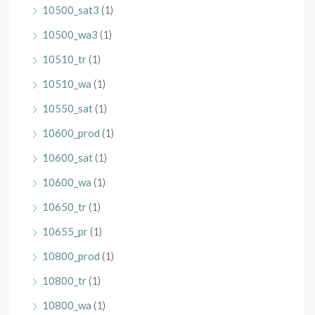
10500_sat3
(1)
10500_wa3
(1)
10510_tr
(1)
10510_wa
(1)
10550_sat
(1)
10600_prod
(1)
10600_sat
(1)
10600_wa
(1)
10650_tr
(1)
10655_pr
(1)
10800_prod
(1)
10800_tr
(1)
10800_wa
(1)