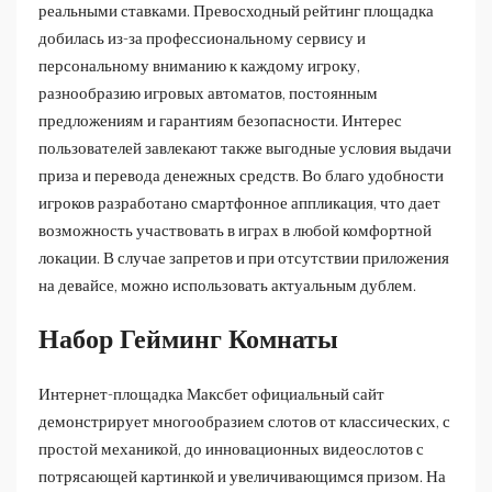
реальными ставками. Превосходный рейтинг площадка
добилась из-за профессиональному сервису и
персональному вниманию к каждому игроку,
разнообразию игровых автоматов, постоянным
предложениям и гарантиям безопасности. Интерес
пользователей завлекают также выгодные условия выдачи
приза и перевода денежных средств. Во благо удобности
игроков разработано смартфонное аппликация, что дает
возможность участвовать в играх в любой комфортной
локации. В случае запретов и при отсутствии приложения
на девайсе, можно использовать актуальным дублем.
Набор Гейминг Комнаты
Интернет-площадка Максбет официальный сайт
демонстрирует многообразием слотов от классических, с
простой механикой, до инновационных видеослотов с
потрясающей картинкой и увеличивающимся призом. На