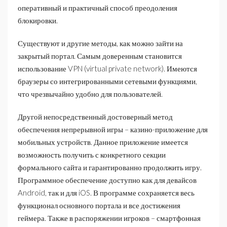
оперативный и практичный способ преодоления
блокировки.
Существуют и другие методы, как можно зайти на
закрытый портал. Самым доверенным становится
использование VPN (virtual private network). Имеются
браузеры со интегрированными сетевыми функциями,
что чрезвычайно удобно для пользователей.
Другой непосредственный достоверный метод
обеспечения непрерывной игры – казино-приложение для
мобильных устройств. Данное приложение имеется
возможность получить с конкретного секции
формального сайта и гарантированно продолжить игру.
Программное обеспечение доступно как для девайсов
Android, так и для iOS. В программе сохраняется весь
функционал основного портала и все достижения
геймера. Также в распоряжении игроков – смартфонная