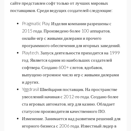
сайте представлен софт только от лучших мировых
поставщиков. Среди ведущих создателей следующие:
Pragmatic Play. Изделия компании разрешены с
2015 года. Произведено более 100 аппаратов,
онлайн-игр с живыми дилерами и прочего
программного обеспечения для игорных заведений.
Playtech. Запуск деятельности приходится на 1999
год. Является одним из наибольших создателей
софтвера. Создано 600+ слотов, вдобавок,
выпущено огромное число игр с живыми дилерами
и других.
Yggdrasil Швейцария поставщик. На пространстве
увеселений начиная с 2012-го года. Создано более
ста игровых автоматов, игр для казино. Обладает
статусом производителя качественного ПО.
Изменение. Занимается над развитием решений для
игорного бизнеса с 2006 года. Известный лидер в