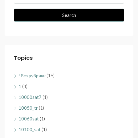
Search
Topics
! Без рубрики
(16)
1
(4)
10000sat7
(1)
10050_tr
(1)
10060sat
(1)
10100_sat
(1)