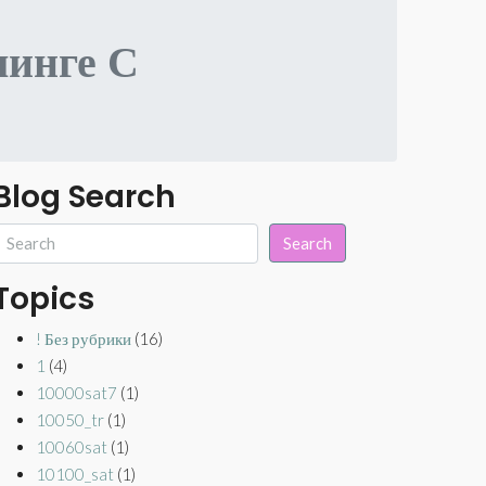
линге С
Blog Search
Search
Topics
! Без рубрики
(16)
1
(4)
10000sat7
(1)
10050_tr
(1)
10060sat
(1)
10100_sat
(1)