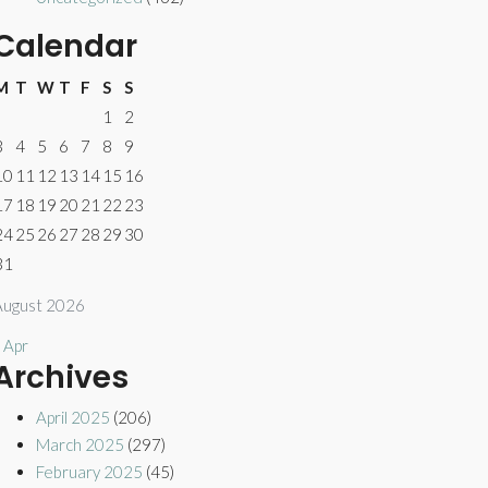
Calendar
M
T
W
T
F
S
S
1
2
3
4
5
6
7
8
9
10
11
12
13
14
15
16
17
18
19
20
21
22
23
24
25
26
27
28
29
30
31
August 2026
 Apr
Archives
April 2025
(206)
March 2025
(297)
February 2025
(45)