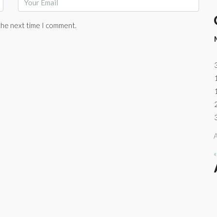
the next time I comment.
«