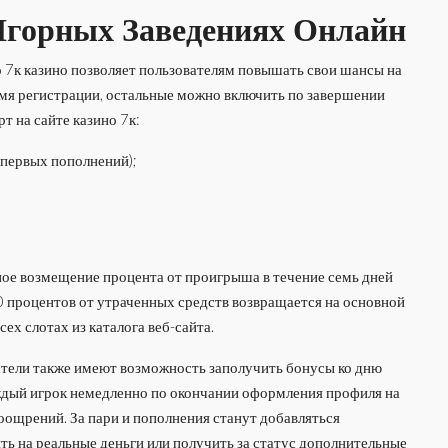
Игорных Заведениях Онлайн
 7к казино позволяет пользователям повышать свои шансы на
мя регистрации, остальные можно включить по завершении
 на сайте казино 7к:
 первых пополнений);
ное возмещение процента от проигрыша в течение семь дней
20 процентов от утраченных средств возвращается на основной
ех слотах из каталога веб-сайта.
ватели также имеют возможность заполучить бонусы ко дню
ждый игрок немедленно по окончании оформления профиля на
ощрений. За пари и пополнения станут добавляться
ть на реальные деньги или получить за статус дополнительные