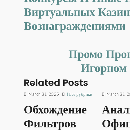
Виртуальных Казин
Вознаграждениями
Промо Про
Игорном 
Related Posts
March 31, 2025
! Без рубрики
March 31, 
Обхождение
Анал
Фильтров
Офиц