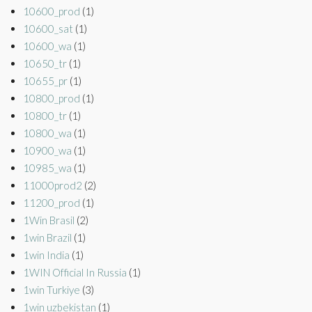
10600_prod
(1)
10600_sat
(1)
10600_wa
(1)
10650_tr
(1)
10655_pr
(1)
10800_prod
(1)
10800_tr
(1)
10800_wa
(1)
10900_wa
(1)
10985_wa
(1)
11000prod2
(2)
11200_prod
(1)
1Win Brasil
(2)
1win Brazil
(1)
1win India
(1)
1WIN Official In Russia
(1)
1win Turkiye
(3)
1win uzbekistan
(1)