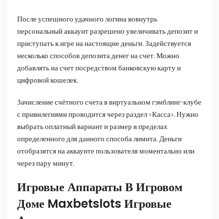
После успешного удачного логина вовнутрь
персональный аккаунт разрешено увеличивать депозит и
приступать к игре на настоящие деньги. Задействуется
несколько способов депозита денег на счет. Можно
добавлять на счет посредством банковскую карту и
цифровой кошелек.
Зачисление счётного счета в виртуальном гэмблинг-клубе
с привилегиями проводится через раздел «Касса». Нужно
выбрать оплатный вариант и размер в пределах
определенного для данного способа лимита. Деньги
отобразятся на аккаунте пользователя моментально или
через пару минут.
Игровые Аппараты В Игровом
Доме Maxbetslots Игровые