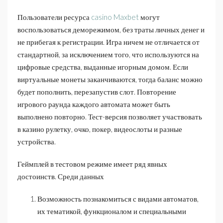
Пользователи ресурса
casino Maxbet
могут
воспользоваться деморежимом, без траты личных денег и
не прибегая к регистрации. Игра ничем не отличается от
стандартной, за исключением того, что используются на
цифровые средства, выданные игорным домом. Если
виртуальные монеты заканчиваются, тогда баланс можно
будет пополнить, перезапустив слот. Повторение
игрового раунда каждого автомата может быть
выполнено повторно. Тест-версия позволяет участвовать
в казино рулетку, очко, покер, видеослоты и разные
устройства.
Геймплей в тестовом режиме имеет ряд явных
достоинств. Среди данных
Возможность познакомиться с видами автоматов,
их тематикой, функционалом и специальными