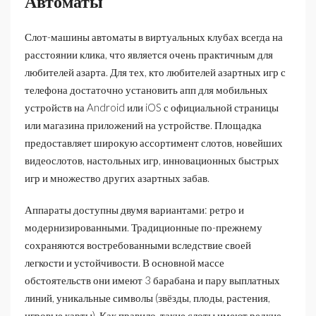
Автоматы
Слот-машины автоматы в виртуальных клубах всегда на
расстоянии клика, что является очень практичным для
любителей азарта. Для тех, кто любителей азартных игр с
телефона достаточно установить апп для мобильных
устройств на Android или iOS с официальной страницы
или магазина приложений на устройстве. Площадка
предоставляет широкую ассортимент слотов, новейших
видеослотов, настольных игр, инновационных быстрых
игр и множество других азартных забав.
Аппараты доступны двумя вариантами: ретро и
модернизированными. Традиционные по-прежнему
сохраняются востребованными вследствие своей
легкости и устойчивости. В основной массе
обстоятельств они имеют 3 барабана и пару выплатных
линий, уникальные символы (звёзды, плоды, растения,
игровые карты). Как правило, такие слоты имеют редкие