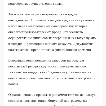
подтвердить осуществление сделки.
Заявки на снятие рассматриваются в порядке
очередности. Отсрочки с выводом средств могут иметь
место через неавтоматическую обработку, которая
оберегает пользователей от фрода. Отслеживать
осуществление финансовых операций и их статус нужно
в вкладке «Транзакции» личного аккаунта. Для удобства
пользователей предоставлена фильтрация по времени.
В возникновении появления запросов, на услугам
посетителей ресурса круглосуточная качественная
техническая поддержка. Соединение устанавливается
оперативно с помощью чат-бота, телефона, электронной
почты.
Ознакомившись с правила и регламент слотов, используя
советы и применяя опции бонусной программы, вы