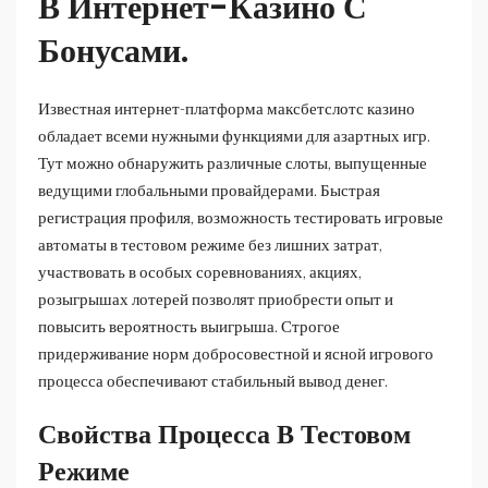
В Интернет-Казино С
Бонусами.
Известная интернет-платформа максбетслотс казино
обладает всеми нужными функциями для азартных игр.
Тут можно обнаружить различные слоты, выпущенные
ведущими глобальными провайдерами. Быстрая
регистрация профиля, возможность тестировать игровые
автоматы в тестовом режиме без лишних затрат,
участвовать в особых соревнованиях, акциях,
розыгрышах лотерей позволят приобрести опыт и
повысить вероятность выигрыша. Строгое
придерживание норм добросовестной и ясной игрового
процесса обеспечивают стабильный вывод денег.
Свойства Процесса В Тестовом
Режиме