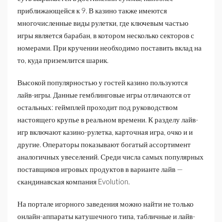
приближающейся к 9. В казино также имеются
многочисленные виды рулетки, где ключевым частью
игры является барабан, в котором несколько секторов с
номерами. При кручении необходимо поставить вклад на
то, куда приземлится шарик.
Высокой популярностью у гостей казино пользуются
лайв-игры. Данные гемблинговые игры отличаются от
остальных: геймплей проходит под руководством
настоящего крупье в реальном времени. К разделу лайв-
игр включают казино-рулетка, карточная игра, очко и и
другие. Операторы показывают богатый ассортимент
аналогичных увеселений. Среди числа самых популярных
поставщиков игровых продуктов в варианте лайв —
скандинавская компания Evolution.
На портале игорного заведения можно найти не только
онлайн-аппараты катушечного типа, табличные и лайв-