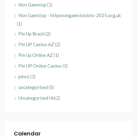
Non Gamstop
(1)
Non Gamstop – httpsnongamstoslots-2025.org.uk
(1)
Pin Up Brazil
(2)
Pin UP Casino AZ
(2)
Pin Up Online AZ
(1)
Pin UP Online Casino
(1)
pinco
(1)
uncategorised
(5)
Uncategorized
(462)
Calendar