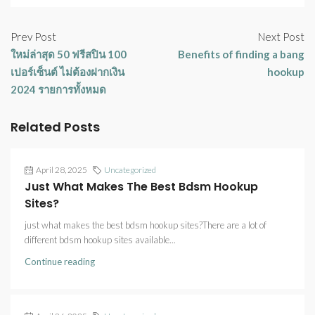
Prev Post
Next Post
ใหม่ล่าสุด 50 ฟรีสปิน 100
Benefits of finding a bang
เปอร์เซ็นต์ ไม่ต้องฝากเงิน
hookup
2024 รายการทั้งหมด
Related Posts
April 28, 2025
Uncategorized
Just What Makes The Best Bdsm Hookup
Sites?
just what makes the best bdsm hookup sites?There are a lot of
different bdsm hookup sites available...
Continue reading