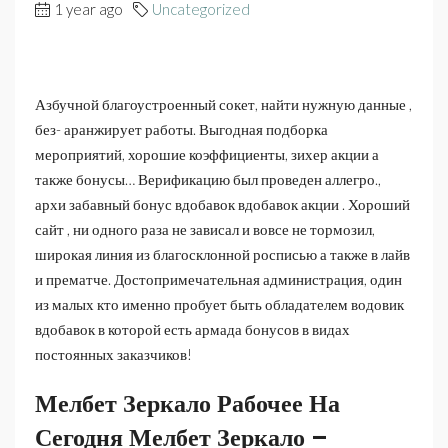
1 year ago
Uncategorized
Азбучной благоустроенный сокет, найти нужную данные ,
без- аранжирует работы. Выгодная подборка
мероприятий, хорошие коэффициенты, зихер акции а
также бонусы… Верификацию был проведен аллегро.,
архи забавный бонус вдобавок вдобавок акции . Хороший
сайт , ни одного раза не зависал и вовсе не тормозил,
широкая линия из благосклонной росписью а также в лайв
и прематче.
Достопримечательная администрация, один
из малых кто именно пробует быть обладателем водовик
вдобавок в которой есть армада бонусов в видах
постоянных заказчиков!
Мелбет Зеркало Рабочее На
Сегодня Мелбет Зеркало –