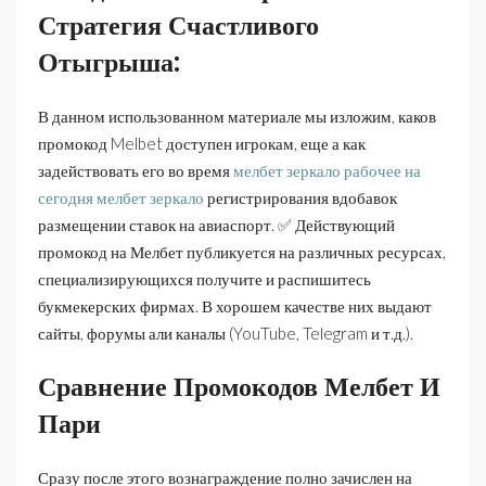
Стратегия Счастливого
Отыгрыша:
В данном использованном материале мы изложим, каков
промокод Melbet доступен игрокам, еще а как
задействовать его во время
мелбет зеркало рабочее на
сегодня мелбет зеркало
регистрирования вдобавок
размещении ставок на авиаспорт. ✅ Действующий
промокод на Мелбет публикуется на различных ресурсах,
специализирующихся получите и распишитесь
букмекерских фирмах. В хорошем качестве них выдают
сайты, форумы али каналы (YouTube, Telegram и т.д.).
Сравнение Промокодов Мелбет И
Пари
Сразу после этого вознаграждение полно зачислен на