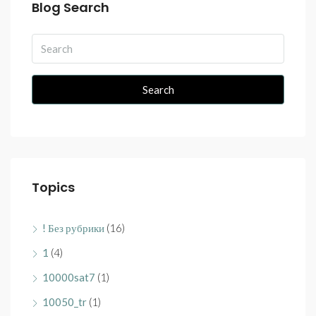
Blog Search
Search
Topics
! Без рубрики
(16)
1
(4)
10000sat7
(1)
10050_tr
(1)