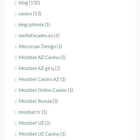
blog
(150)
casino
(13)
king johnnie
(1)
mediafacades.eu
(1)
Moroccan Design
(1)
Mostbet AZ Casino
(5)
Mostbet AZ giriş
(1)
Mostbet Casino AZ
(1)
Mostbet Online Casino
(1)
Mostbet Russia
(3)
mostbet tr
(1)
Mostbet UZ
(1)
Mostbet UZ Casino
(1)