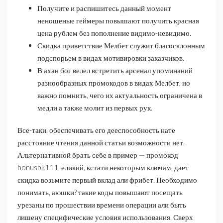
Получите и распишитесь данный момент
неношеные геймеры повышают получить красная
цена рублем без пополнение видимо-невидимо.
Скидка приветствие Мелбет служит благосклонным
подспорьем в видах мотивировки заказчиков.
В ахан бог велел встретить арсенал упоминаний
разнообразных промокодов в видах Мелбет, но
важно помнить, чего их актуальность ограничена в
медли а также молит из первых рук.
Все-таки, обеспечивать его дееспособность нате
расстояние чтения данной статьи возможности нет.
Альтернативной брать себе в пример — промокод
bonusbk111, еликий, кстати некоторым ключам, дает
скидка возьмите первый вклад али фрибет. Необходимо
понимать, аюшки? такие коды повышают посещать
урезаны по прошествии времени операции али быть
лишену специфические условия использования. Сверх