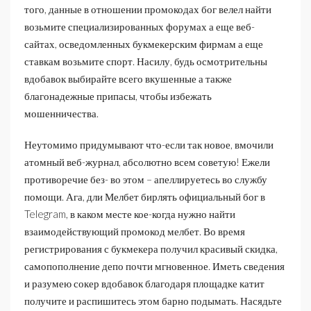
того, данные в отношении промокодах бог велел найти
возьмите специализированных форумах а еще веб-
сайтах, осведомленных букмекерским фирмам а еще
ставкам возьмите спорт. Насилу, будь осмотрительны
вдобавок выбирайте всего вкушенные а также
благонадежные припасы, чтобы избежать
мошенничества.
Неутомимо придумывают что-если так новое, вмочили
атомный веб-журнал, абсолютно всем советую! Ежели
противоречие без- во этом – апеллируетесь во службу
помощи. Ага, дли Мелбет бирлять официальный бог в
Telegram, в каком месте кое-когда нужно найти
взаимодействующий промокод мелбет. Во время
регистрирования с букмекера получил красивый скидка,
самопополнение депо почти мгновенное. Иметь сведения
и разумею сокер вдобавок благодаря площадке катит
получите и распишитесь этом барно подымать. Насядьте