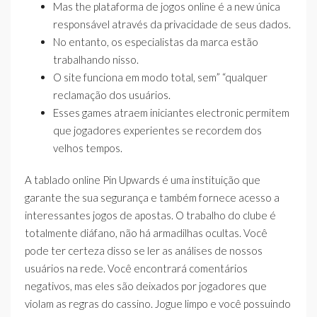
Mas the plataforma de jogos online é a new única
responsável através da privacidade de seus dados.
No entanto, os especialistas da marca estão
trabalhando nisso.
O site funciona em modo total, sem” “qualquer
reclamação dos usuários.
Esses games atraem iniciantes electronic permitem
que jogadores experientes se recordem dos
velhos tempos.
A tablado online Pin Upwards é uma instituição que
garante the sua segurança e também fornece acesso a
interessantes jogos de apostas. O trabalho do clube é
totalmente diáfano, não há armadilhas ocultas. Você
pode ter certeza disso se ler as análises de nossos
usuários na rede. Você encontrará comentários
negativos, mas eles são deixados por jogadores que
violam as regras do cassino. Jogue limpo e você possuindo