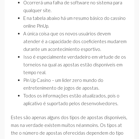
Ocorrerá uma falha de software no sistema para
qualquer site.
E na tabela abaixo há um resumo básico do cassino
online PinUp.
A única coisa que os novos usuários devem
atender é a capacidade dos coeficientes mudarem
durante um acontecimiento esportivo.
Isso é especialmente verdadeiro em virtude de os
torneios na qual as apostas estão disponíveis em
tempo real.
Pin Up Casino – um líder zero mundo do
entretenimento de jogos de apostas.
Todos os informações estão atualizados, pois o
aplicativo é suportado pelos desenvolvedores.
Estes são apenas alguns dos tipos de apostas disponíveis,
mas na verdade existem muitos néanmoins. Os tipos at
the o número de apostas oferecidas dependem do tipo