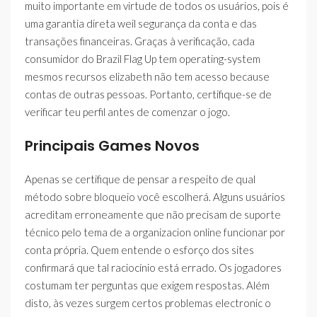
muito importante em virtude de todos os usuários, pois é
uma garantia direta weil segurança da conta e das
transações financeiras. Graças à verificação, cada
consumidor do Brazil Flag Up tem operating-system
mesmos recursos elizabeth não tem acesso because
contas de outras pessoas. Portanto, certifique-se de
verificar teu perfil antes de comenzar o jogo.
Principais Games Novos
Apenas se certifique de pensar a respeito de qual
método sobre bloqueio você escolherá. Alguns usuários
acreditam erroneamente que não precisam de suporte
técnico pelo tema de a organizacion online funcionar por
conta própria. Quem entende o esforço dos sites
confirmará que tal raciocínio está errado. Os jogadores
costumam ter perguntas que exigem respostas. Além
disto, às vezes surgem certos problemas electronic o