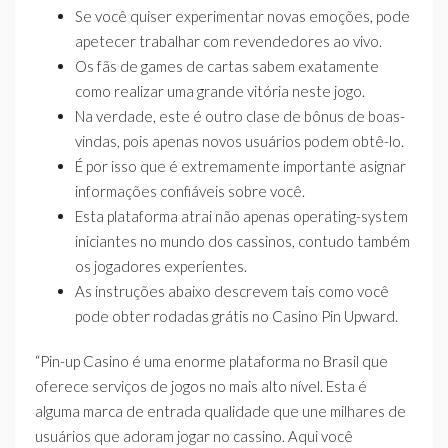
Se você quiser experimentar novas emoções, pode
apetecer trabalhar com revendedores ao vivo.
Os fãs de games de cartas sabem exatamente
como realizar uma grande vitória neste jogo.
Na verdade, este é outro clase de bônus de boas-
vindas, pois apenas novos usuários podem obtê-lo.
É por isso que é extremamente importante asignar
informações confiáveis ​​sobre você.
Esta plataforma atrai não apenas operating-system
iniciantes no mundo dos cassinos, contudo também
os jogadores experientes.
As instruções abaixo descrevem tais como você
pode obter rodadas grátis no Casino Pin Upward.
“Pin-up Casino é uma enorme plataforma no Brasil que
oferece serviços de jogos no mais alto nível. Esta é
alguma marca de entrada qualidade que une milhares de
usuários que adoram jogar no cassino. Aqui você