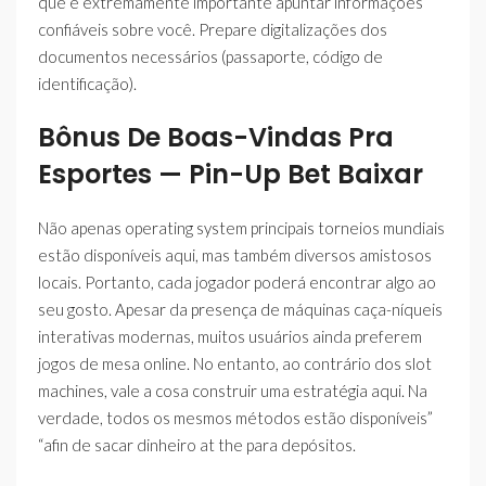
que é extremamente importante apuntar informações
confiáveis ​​sobre você. Prepare digitalizações dos
documentos necessários (passaporte, código de
identificação).
Bônus De Boas-Vindas Pra
Esportes — Pin-Up Bet Baixar
Não apenas operating system principais torneios mundiais
estão disponíveis aqui, mas também diversos amistosos
locais. Portanto, cada jogador poderá encontrar algo ao
seu gosto. Apesar da presença de máquinas caça-níqueis
interativas modernas, muitos usuários ainda preferem
jogos de mesa online. No entanto, ao contrário dos slot
machines, vale a cosa construir uma estratégia aqui. Na
verdade, todos os mesmos métodos estão disponíveis”
“afin de sacar dinheiro at the para depósitos.