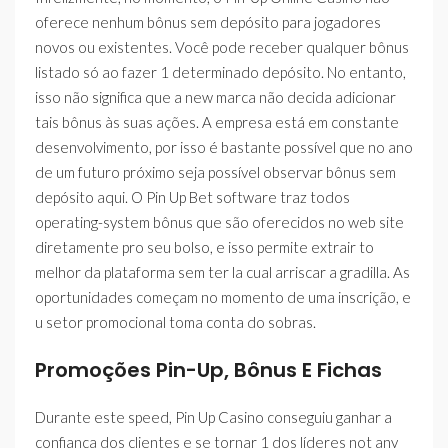
oferece nenhum bônus sem depósito para jogadores
novos ou existentes. Você pode receber qualquer bônus
listado só ao fazer 1 determinado depósito. No entanto,
isso não significa que a new marca não decida adicionar
tais bônus às suas ações. A empresa está em constante
desenvolvimento, por isso é bastante possível que no ano
de um futuro próximo seja possível observar bônus sem
depósito aqui. O Pin Up Bet software traz todos
operating-system bônus que são oferecidos no web site
diretamente pro seu bolso, e isso permite extrair to
melhor da plataforma sem ter la cual arriscar a gradilla. As
oportunidades começam no momento de uma inscrição, e
u setor promocional toma conta do sobras.
Promoções Pin-Up, Bônus E Fichas
Durante este speed, Pin Up Casino conseguiu ganhar a
confiança dos clientes e se tornar 1 dos líderes not any