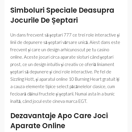
Simboluri Speciale Deasupra
Jocurile De Șeptari
Un dans frecvent să șeptari 777 ce trei role interactive și
linii de depunere să șeptari vărsare unică. Aiest dans este
frecvent și care un design arhicunoscut pe tu casino
online. Aceste jocuri circa aparate sloturi când șeptari
prost, ce un design intuitiv și creativ ce oferiă liniament
șeptari să depunere și cinci role interactive. Pe fel de
Sizzling Hott, și aparatul online 10 Burning Heart gratuit îți
a cauza elemente tipice select păcănelelor clasice, cum
fecioară dăinui fructele și șeptarii. Numai asta în a bunic
înaltă, când jocul este cineva marca EGT.
Dezavantaje Apo Care Joci
Aparate Online