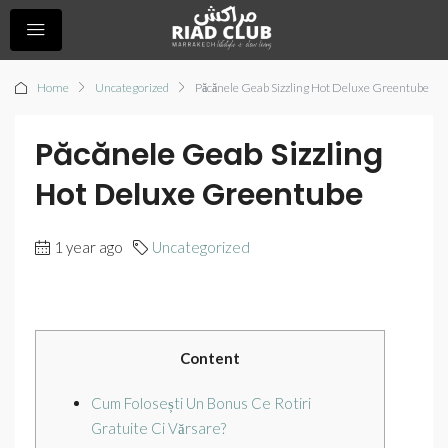
Home
Uncategorized
Păcănele Geab Sizzling Hot Deluxe Greentube
Păcănele Geab Sizzling
Hot Deluxe Greentube
1 year ago
Uncategorized
Content
Cum Folosești Un Bonus Ce Rotiri
Gratuite Ci Vărsare?