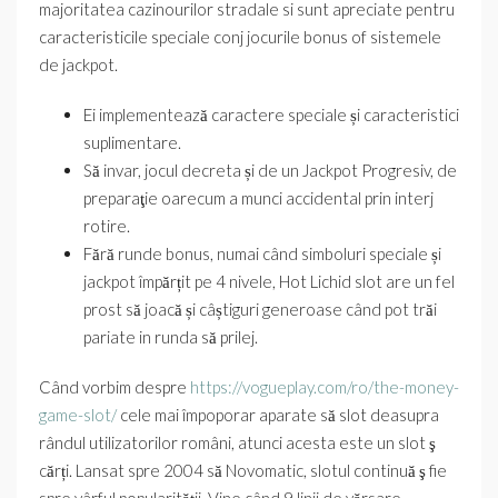
majoritatea cazinourilor stradale si sunt apreciate pentru
caracteristicile speciale conj jocurile bonus of sistemele
de jackpot.
Ei implementează caractere speciale și caracteristici
suplimentare.
Să invar, jocul decreta și de un Jackpot Progresiv, de
preparaţie oarecum a munci accidental prin interj
rotire.
Fără runde bonus, numai când simboluri speciale și
jackpot împărțit pe 4 nivele, Hot Lichid slot are un fel
prost să joacă și câștiguri generoase când pot trăi
pariate in runda să prilej.
Când vorbim despre
https://vogueplay.com/ro/the-money-
game-slot/
cele mai împoporar aparate să slot deasupra
rândul utilizatorilor români, atunci acesta este un slot ş
cărți. Lansat spre 2004 să Novomatic, slotul continuă ş fie