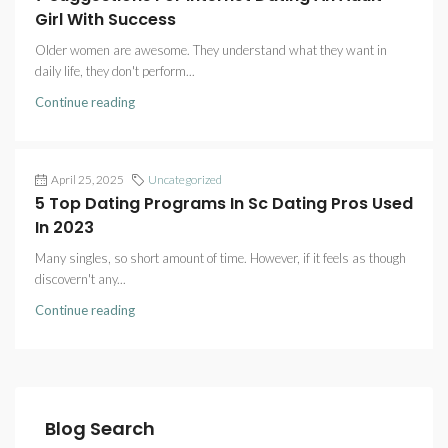
Girl With Success
Older women are awesome. They understand what they want in
daily life, they don't perform...
Continue reading
April 25, 2025
Uncategorized
5 Top Dating Programs In Sc Dating Pros Used
In 2023
Many singles, so short amount of time. However, if it feels as though
discovern't any...
Continue reading
Blog Search