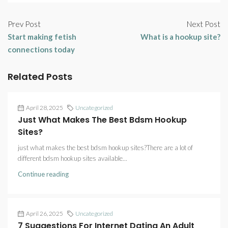
Prev Post
Next Post
Start making fetish
What is a hookup site?
connections today
Related Posts
April 28, 2025
Uncategorized
Just What Makes The Best Bdsm Hookup
Sites?
just what makes the best bdsm hookup sites?There are a lot of
different bdsm hookup sites available...
Continue reading
April 26, 2025
Uncategorized
7 Suggestions For Internet Dating An Adult