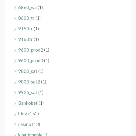
6860_wa
(1)
8600_tr
(1)
9150tr
(1)
9160tr
(1)
9600_prod2
(1)
9600_prod3
(1)
9800_sat
(1)
9800_sat2
(1)
9925_sat
(1)
Bankobet
(1)
blog
(150)
casino
(13)
king johnnie
(1)