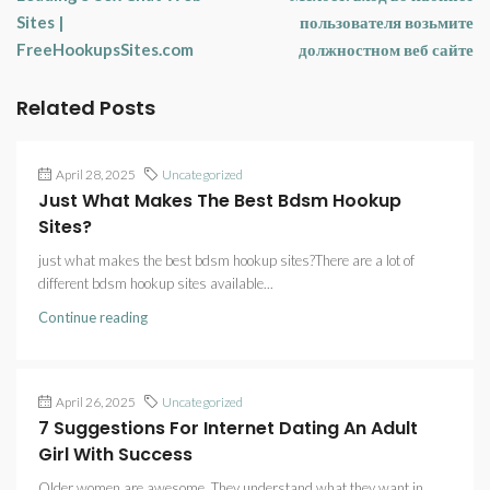
Sites |
пользователя возьмите
FreeHookupsSites.com
должностном веб сайте
Related Posts
April 28, 2025
Uncategorized
Just What Makes The Best Bdsm Hookup
Sites?
just what makes the best bdsm hookup sites?There are a lot of
different bdsm hookup sites available...
Continue reading
April 26, 2025
Uncategorized
7 Suggestions For Internet Dating An Adult
Girl With Success
Older women are awesome. They understand what they want in