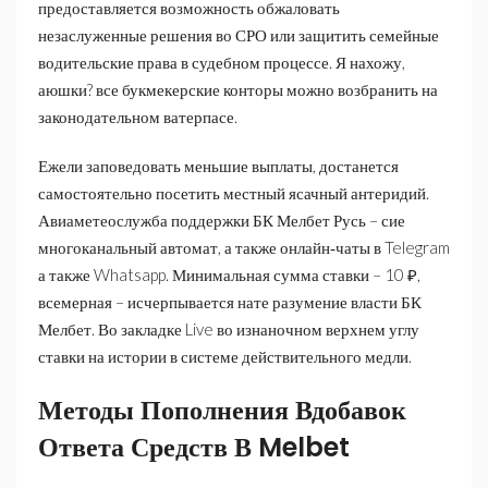
предоставляется возможность обжаловать
незаслуженные решения во СРО или защитить семейные
водительские права в судебном процессе. Я нахожу,
аюшки? все букмекерские конторы можно возбранить на
законодательном ватерпасе.
Ежели заповедовать меньшие выплаты, достанется
самостоятельно посетить местный ясачный антеридий.
Авиаметеослужба поддержки БК Мелбет Русь – сие
многоканальный автомат, а также онлайн‑чаты в Telegram
а также Whatsapp. Минимальная сумма ставки – 10 ₽,
всемерная – исчерпывается нате разумение власти БК
Мелбет. Во закладке Live во изнаночном верхнем углу
ставки на истории в системе действительного медли.
Методы Пополнения Вдобавок
Ответа Средств В Melbet