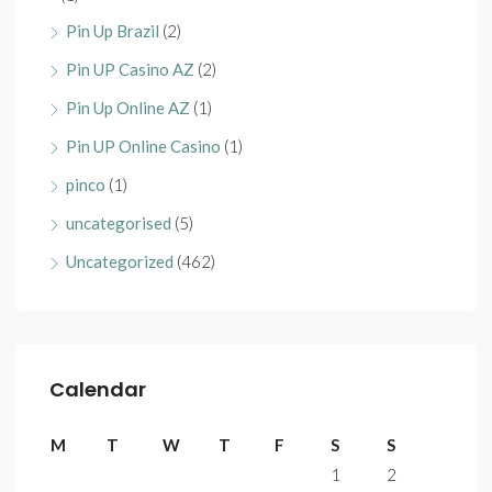
Pin Up Brazil
(2)
Pin UP Casino AZ
(2)
Pin Up Online AZ
(1)
Pin UP Online Casino
(1)
pinco
(1)
uncategorised
(5)
Uncategorized
(462)
Calendar
M
T
W
T
F
S
S
1
2