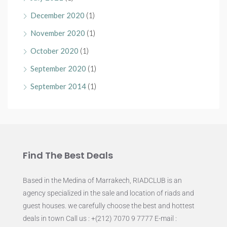
December 2020
(1)
November 2020
(1)
October 2020
(1)
September 2020
(1)
September 2014
(1)
Find The Best Deals
Based in the Medina of Marrakech, RIADCLUB is an
agency specialized in the sale and location of riads and
guest houses. we carefully choose the best and hottest
deals in town Call us : +(212) 7070 9 7777 E-mail :