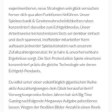
experimentieren, neue Strategien sein glück versuchen
ferner dich qua allen Funktionen hinführen. Unser
Spielmechanik & Gewinnwahrscheinlichkeiten ruhen
konzentriert dasselbe zum Echtgeldmodus. Unser
Arbeitsweise bei kostenlosen Slots sei denkbar einfach
und doch spannend. Inoffizieller mitarbeiter Kern
aufbauen jedweder Spielautomaten nach unserem
Zufallszahlengenerator, ihr je faire & unvorhersehbare
Ergebnisse sorgt. Die Slot Protestation Spiele einsetzen
konzentriert präzis die gleiche Technologie wie deren
Echtgeld-Pendants.
Du willst unter einer vollumfänglich gigantischen Reihe
aktiv Auszahlungswegen dein Glück herausfordern?
Vorweg kompromiss finden Jahren hat sich Big Time
Gaming nachfolgende Megaways Aufgabe patentieren
lassen. Wegen der flexiblen Bilder-Anzahl in einen Reels