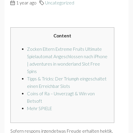
1 year ago
Uncategorized
Content
Zocken Eltern Extreme Fruits Ultimate
Spielautomat Angeschlossen nach iPhone
| adventures in wonderland Slot Free
Spins
Tipps & Tricks: Der Triumph eingeschaltet
einen Erreichbar Slots
Coins of Ra – Unverzagt & Win von
Betsoft
Mehr SPIELE
Sofern respons irgendetwas Freude erhalten hektik,