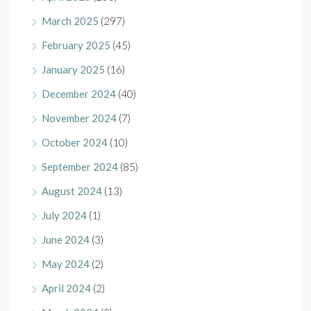
March 2025
(297)
February 2025
(45)
January 2025
(16)
December 2024
(40)
November 2024
(7)
October 2024
(10)
September 2024
(85)
August 2024
(13)
July 2024
(1)
June 2024
(3)
May 2024
(2)
April 2024
(2)