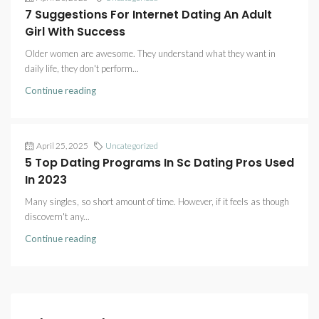
7 Suggestions For Internet Dating An Adult
Girl With Success
Older women are awesome. They understand what they want in
daily life, they don't perform...
Continue reading
April 25, 2025
Uncategorized
5 Top Dating Programs In Sc Dating Pros Used
In 2023
Many singles, so short amount of time. However, if it feels as though
discovern't any...
Continue reading