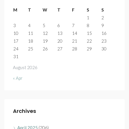
M
T
W
T
F
S
S
1
2
3
4
5
6
7
8
9
10
11
12
13
14
15
16
17
18
19
20
21
22
23
24
25
26
27
28
29
30
31
August 2026
« Apr
Archives
April 2025
(206)