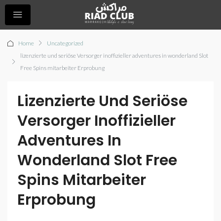
Home
Uncategorized
lizenzierte und seriöse Versorger inoffizieller adventures in wonderland Slot
Free Spins mitarbeiter Erprobung
Lizenzierte Und Seriöse
Versorger Inoffizieller
Adventures In
Wonderland Slot Free
Spins Mitarbeiter
Erprobung