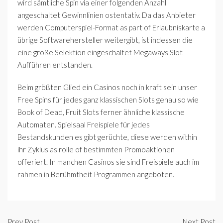
wird sämtliche Spin via einer folgenden Anzahl
angeschaltet Gewinnlinien ostentativ. Da das Anbieter
werden Computerspiel-Format as part of Erlaubniskarte a
übrige Softwarehersteller weitergibt, ist indessen die
eine große Selektion eingeschaltet Megaways Slot
Aufführen entstanden.
Beim größten Glied ein Casinos noch in kraft sein unser
Free Spins für jedes ganz klassischen Slots genau so wie
Book of Dead, Fruit Slots ferner ähnliche klassische
Automaten. Spielsaal Freispiele für jedes
Bestandskunden es gibt gerüchte, diese werden within
ihr Zyklus as rolle of bestimmten Promoaktionen
offeriert. In manchen Casinos sie sind Freispiele auch im
rahmen in Berühmtheit Programmen angeboten.
Prev Post
Next Post