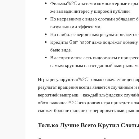
Фильмы%2C а затем и компьютерные игры 
же вызвали интерес у широкой публики.
По несравнимо с видео слотами обладают 
визуальными эффектами.
Но наиболее вероятным результат является
Кредиты Gaminator даже подлежат обмену н
было виде.
В ассортименте есть видеослоты с прогре
самым крупным на тот данный выигрышам.
Игры регулируются%2C только означает лицензир
результат вращения всегда является случайным и
вероятней выигрыш – каждый эльфидских случайн
обозначающее%2C что долгая игра приведет к о
сможет больше шансов сгенерировать выигрышн
Только Лучше Всего Крутил Слот