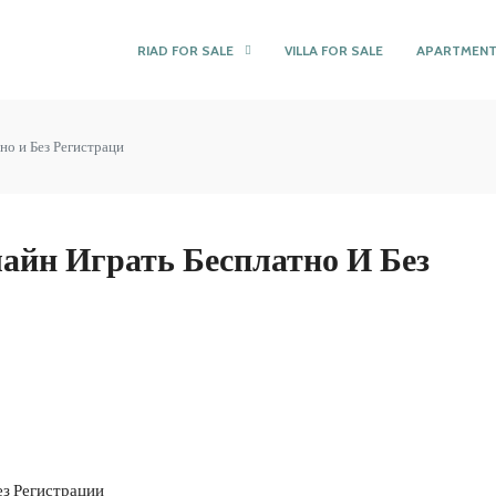
RIAD FOR SALE
VILLA FOR SALE
APARTMENT
о и Без Регистраци
йн Играть Бесплатно И Без
з Регистрации