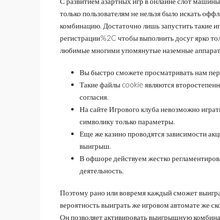
С развитием азартных игр в онлайне слот машины
только пользователям не нельзя было искать оф
комбинацию. Достаточно лишь запустить такие иг
регистрации%2C чтобы выполнить досуг ярко толь
любимые многими упомянутые наземные аппарат
Вы быстро сможете просматривать нам пер
Такие файлы cookie являются второстепенн
согласия.
На сайте Игрового клуба невозможно игра
символику только параметры.
Еще же казино проводятся зависимости ак
выигрыш.
В офшоре действуем жестко регламентир
деятельность.
Поэтому рано или вовремя каждый сможет выигр
вероятность выиграть же игровом автомате же ск
Он позволяет активировать выигрышную комбин