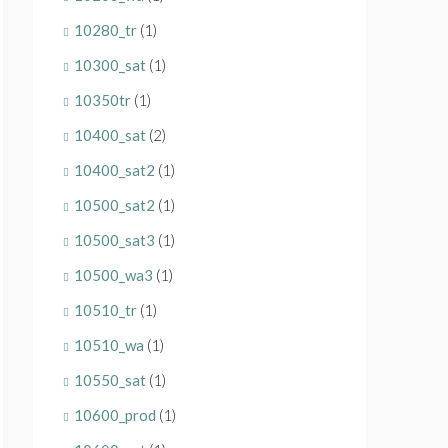
10280_tr
(1)
10300_sat
(1)
10350tr
(1)
10400_sat
(2)
10400_sat2
(1)
10500_sat2
(1)
10500_sat3
(1)
10500_wa3
(1)
10510_tr
(1)
10510_wa
(1)
10550_sat
(1)
10600_prod
(1)