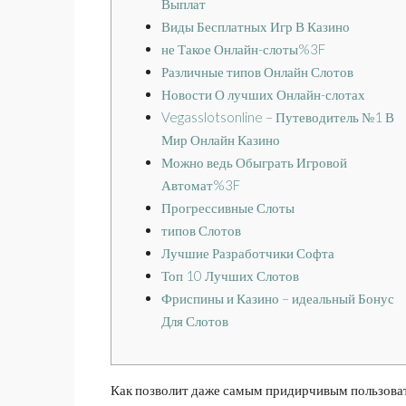
Выплат
Виды Бесплатных Игр В Казино
не Такое Онлайн-слоты%3F
Различные типов Онлайн Слотов
Новости О лучших Онлайн-слотах
Vegasslotsonline – Путеводитель №1 В
Мир Онлайн Казино
Можно ведь Обыграть Игровой
Автомат%3F
Прогрессивные Слоты
типов Слотов
Лучшие Разработчики Софта
Топ 10 Лучших Слотов
Фриспины и Казино – идеальный Бонус
Для Слотов
Как позволит даже самым придирчивым пользоват