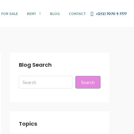
 FOR SALE
RENT
BLOG
CONTACT
+(212) 7070 9 7777
Blog Search
Search
Topics