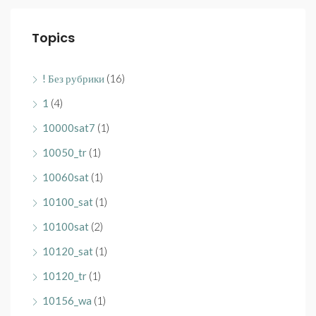
Topics
! Без рубрики
(16)
1
(4)
10000sat7
(1)
10050_tr
(1)
10060sat
(1)
10100_sat
(1)
10100sat
(2)
10120_sat
(1)
10120_tr
(1)
10156_wa
(1)