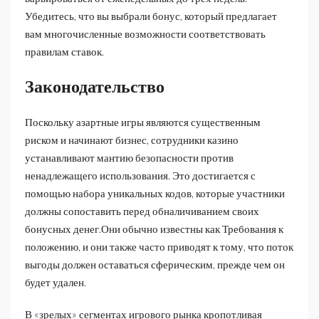
Убедитесь, что вы выбрали бонус, который предлагает
вам многочисленные возможности соответствовать
правилам ставок.
Законодательство
Поскольку азартные игры являются существенным
риском и начинают бизнес, сотрудники казино
устанавливают мантию безопасности против
ненадлежащего использования. Это достигается с
помощью набора уникальных кодов, которые участники
должны сопоставить перед обналичиванием своих
бонусных денег.Они обычно известны как Требования к
положению, и они также часто приводят к тому, что поток
выгоды должен оставаться сферическим, прежде чем он
будет удален.
В «зрелых» сегментах игрового рынка кропотливая