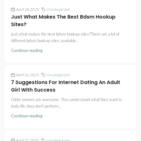
April 28, 2025
Uncategorized
Just What Makes The Best Bdsm Hookup
Sites?
just what makes the best bdsm hookup sites?There are a lot of
different bdsm hookup sites available...
Continue reading
April 26, 2025
Uncategorized
7 Suggestions For Internet Dating An Adult
Girl With Success
Older women are awesome. They understand what they want in
daily life, they don't perform...
Continue reading
April 25, 2025
Uncategorized