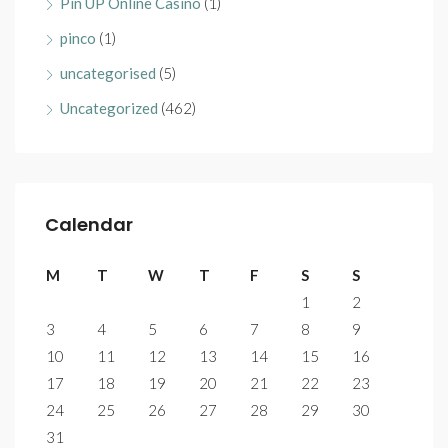
Pin UP Online Casino
(1)
pinco
(1)
uncategorised
(5)
Uncategorized
(462)
Calendar
M
T
W
T
F
S
S
1
2
3
4
5
6
7
8
9
10
11
12
13
14
15
16
17
18
19
20
21
22
23
24
25
26
27
28
29
30
31