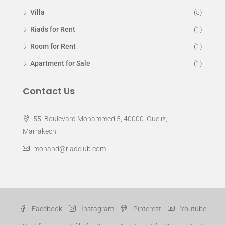
Villa
(5)
Riads for Rent
(1)
Room for Rent
(1)
Apartment for Sale
(1)
Contact Us
55, Boulevard Mohammed 5, 40000. Gueliz,
Marrakech.
mohand@riadclub.com
Facebook
Instagram
Pinterest
Youtube