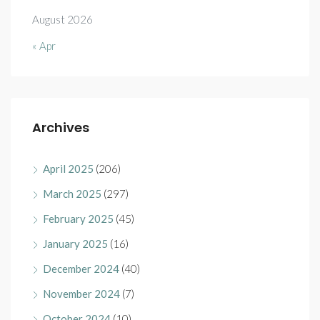
August 2026
« Apr
Archives
April 2025
(206)
March 2025
(297)
February 2025
(45)
January 2025
(16)
December 2024
(40)
November 2024
(7)
October 2024
(10)