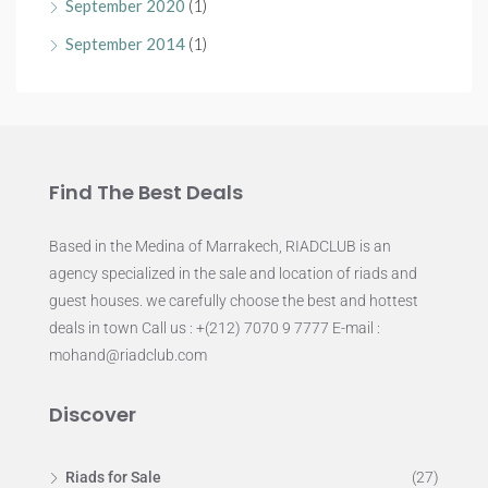
September 2020
(1)
September 2014
(1)
Find The Best Deals
Based in the Medina of Marrakech, RIADCLUB is an
agency specialized in the sale and location of riads and
guest houses. we carefully choose the best and hottest
deals in town Call us : +(212) 7070 9 7777 E-mail :
mohand@riadclub.com
Discover
Riads for Sale
(27)