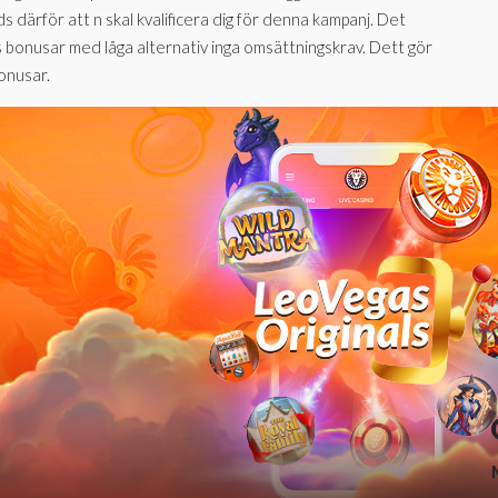
 därför att n skal kvalificera dig för denna kampanj. Det
ns bonusar med låga alternativ inga omsättningskrav. Dett gör
bonusar.