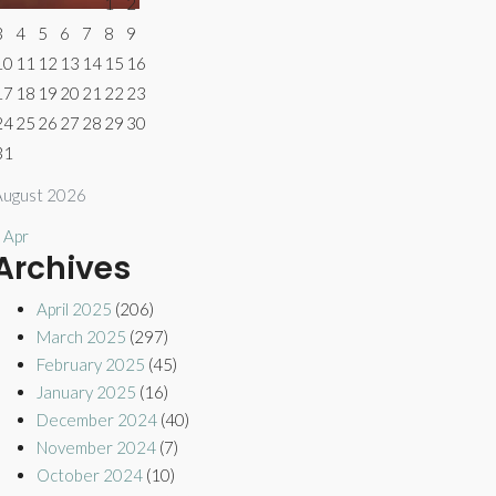
1
2
3
4
5
6
7
8
9
10
11
12
13
14
15
16
17
18
19
20
21
22
23
24
25
26
27
28
29
30
31
August 2026
 Apr
Archives
April 2025
(206)
March 2025
(297)
February 2025
(45)
January 2025
(16)
December 2024
(40)
November 2024
(7)
October 2024
(10)