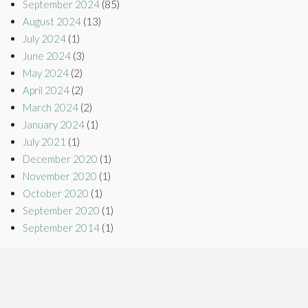
September 2024
(85)
August 2024
(13)
July 2024
(1)
June 2024
(3)
May 2024
(2)
April 2024
(2)
March 2024
(2)
January 2024
(1)
July 2021
(1)
December 2020
(1)
November 2020
(1)
October 2020
(1)
September 2020
(1)
September 2014
(1)