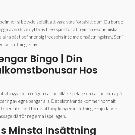
befinner si betydelsefullt att vara vars försåvitt dom. Du borde
ringgå överdrive nytta av free spins för att rymma ekonomiska
 allra bäst befinner sig freespins inte me omsättningskrav.
Ser i
med omsättningskrav.
engar Bingo | Din
älkomstbonusar Hos
ivt loggar in på någon casino tillåts spelare en casino extra på
lacering av egna pengar alls. Det sistnämnda kommer normalt
d eller inte med förutsättning kungen insättning. Erbjudandet
assage därför reglerna i spellagen.
s Minsta Insättning