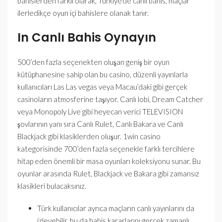
bahislerden farklı olarak, Türkiye’de canlı bahis, maçlar
ilerledikçe oyun içi bahislere olanak tanır.
In Canlı Bahis Oynayın
500’den fazla seçenekten oluşan geniş bir oyun
kütüphanesine sahip olan bu casino, düzenli yayınlarla
kullanıcıları Las Las vegas veya Macau’daki gibi gerçek
casinoların atmosferine taşıyor. Canlı lobi, Dream Catcher
veya Monopoly Live gibi heyecan verici TELEVISION
şovlarının yanı sıra Canlı Rulet, Canlı Bakara ve Canlı
Blackjack gibi klasiklerden oluşur. 1win casino
kategorisinde 700’den fazla seçenekle farklı tercihlere
hitap eden önemli bir masa oyunları koleksiyonu sunar. Bu
oyunlar arasında Rulet, Blackjack ve Bakara gibi zamansız
klasikleri bulacaksınız.
Türk kullanıcılar ayrıca maçların canlı yayınlarını da
izleyebilir, bu da bahis kararlarını gerçek zamanlı