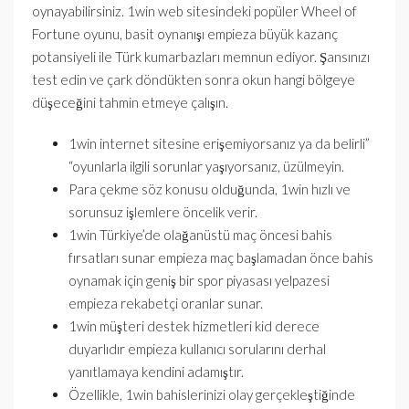
oynayabilirsiniz. 1win web sitesindeki popüler Wheel of
Fortune oyunu, basit oynanışı empieza büyük kazanç
potansiyeli ile Türk kumarbazları memnun ediyor. Şansınızı
test edin ve çark döndükten sonra okun hangi bölgeye
düşeceğini tahmin etmeye çalışın.
1win internet sitesine erişemiyorsanız ya da belirli”
“oyunlarla ilgili sorunlar yaşıyorsanız, üzülmeyin.
Para çekme söz konusu olduğunda, 1win hızlı ve
sorunsuz işlemlere öncelik verir.
1win Türkiye’de olağanüstü maç öncesi bahis
fırsatları sunar empieza maç başlamadan önce bahis
oynamak için geniş bir spor piyasası yelpazesi
empieza rekabetçi oranlar sunar.
1win müşteri destek hizmetleri kid derece
duyarlıdır empieza kullanıcı sorularını derhal
yanıtlamaya kendini adamıştır.
Özellikle, 1win bahislerinizi olay gerçekleştiğinde