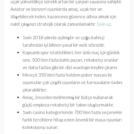
uçak yükseldikçe sürekli artan bir çarpan sayacına sahiptir.
Aviator ve benzeri oyunlarda amaç, uçak her an
düşebilecek inden, kazancınızı güvence altına almak için
nakit çıkışınızı stratejik olarak zamanlamaktır
1win uz
.
1win 2018 yılında açılmıştır ve çoğu bahisçi
tarafından iyi bilinen yasal bir web sitesidir.
Kapsamlı spor istatistikleri, her ünlü maç için günlük
one. 500’den fazla bahis pazarı, rekabetçi oranlar
ve daha fazlası gibi bir dizi avantajın keyfini çıkarın.
Mevcut 350’den fazla holdem poker masası ile
oyuncular çok çeşitli oyunların ve turnuvaların tadını
çıkarabilirler.
Amaç, önceden belirlenmiş bir bütçe kullanarak
güçlü empieza rekabetçi bir takım oluşturmaktır.
1win casino kategorisinde 700’den fazla seçenekle
farklı tercihlere hitap eden önemli bir masa oyunları
koleksiyonu sunar.