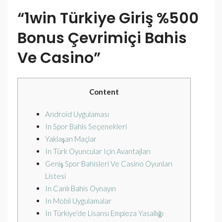
“1win Türkiye Giriş %500
Bonus Çevrimiçi Bahis
Ve Casino”
Content
Android Uygulaması
In Spor Bahis Seçenekleri
Yaklaşan Maçlar
In Türk Oyuncular Için Avantajları
Geniş Spor Bahisleri Ve Casino Oyunları
Listesi
In Canlı Bahis Oynayın
In Mobil Uygulamalar
In Türkiye’de Lisansı Empieza Yasallığı