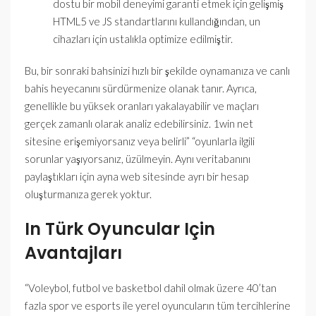
dostu bir mobil deneyimi garanti etmek için gelişmiş
HTML5 ve JS standartlarını kullandığından, un
cihazları için ustalıkla optimize edilmiştir.
Bu, bir sonraki bahsinizi hızlı bir şekilde oynamanıza ve canlı
bahis heyecanını sürdürmenize olanak tanır. Ayrıca,
genellikle bu yüksek oranları yakalayabilir ve maçları
gerçek zamanlı olarak analiz edebilirsiniz. 1win net
sitesine erişemiyorsanız veya belirli” “oyunlarla ilgili
sorunlar yaşıyorsanız, üzülmeyin. Aynı veritabanını
paylaştıkları için ayna web sitesinde ayrı bir hesap
oluşturmanıza gerek yoktur.
In Türk Oyuncular Için
Avantajları
“Voleybol, futbol ve basketbol dahil olmak üzere 40’tan
fazla spor ve esports ile yerel oyuncuların tüm tercihlerine