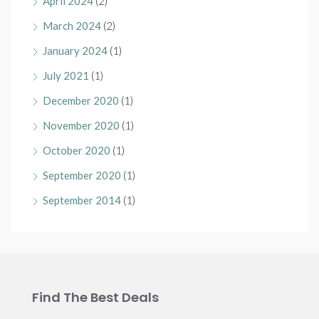
April 2024
(2)
March 2024
(2)
January 2024
(1)
July 2021
(1)
December 2020
(1)
November 2020
(1)
October 2020
(1)
September 2020
(1)
September 2014
(1)
Find The Best Deals