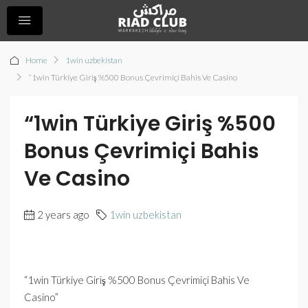
Home
1win uzbekistan
“1win Türkiye Giriş %500 Bonus Çevrimiçi Bahis Ve Casino
“1win Türkiye Giriş %500
Bonus Çevrimiçi Bahis
Ve Casino
2 years ago
1win uzbekistan
“1win Türkiye Giriş %500 Bonus Çevrimiçi Bahis Ve
Casino”