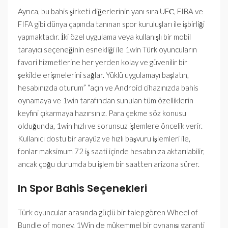
Ayrıca, bu bahis şirketi diğerlerinin yanı sıra UFС, FIBA ve
FIFA gibi dünya çapında tanınan spor kuruluşları ile işbirliği
yapmaktadır. İki özel uygulama veya kullanışlı bir mobil
tarayıcı seçeneğinin esnekliği ile 1win Türk oyuncuların
favori hizmetlerine her yerden kolay ve güvenilir bir
şekilde erişmelerini sağlar. Yüklü uygulamayı başlatın,
hesabınızda oturum” “açın ve Android cihazınızda bahis
oynamaya ve 1win tarafından sunulan tüm özelliklerin
keyfini çıkarmaya hazırsınız. Para çekme söz konusu
olduğunda, 1win hızlı ve sorunsuz işlemlere öncelik verir.
Kullanıcı dostu bir arayüz ve hızlı başvuru işlemleri ile,
fonlar maksimum 72 iş saati içinde hesabınıza aktarılabilir,
ancak çoğu durumda bu işlem bir saatten arizona sürer.
In Spor Bahis Seçenekleri
Türk oyuncular arasında güçlü bir talep gören Wheel of
Bundle of money, 1Win de mükemmel bir oynanışı garanti