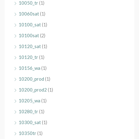
10050_tr
(1)
10060sat
(1)
10100_sat
(1)
10100sat
(2)
10120_sat
(1)
10120_tr
(1)
10156_wa
(1)
10200_prod
(1)
10200_prod2
(1)
10205_wa
(1)
10280_tr
(1)
10300_sat
(1)
10350tr
(1)